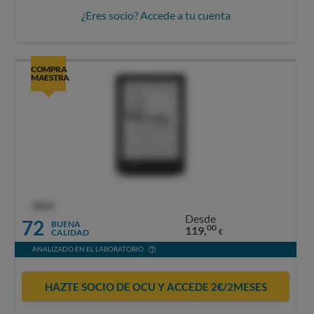
¿Eres socio? Accede a tu cuenta
COMPRA
MAESTRA
OCU
Desde
72
BUENA
00
119,
CALIDAD
€
ANALIZADO EN EL LABORATORIO
HAZTE SOCIO DE OCU Y ACCEDE 2€/2MESES