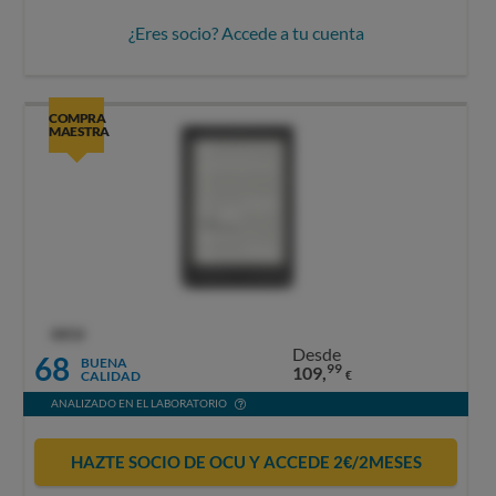
¿Eres socio? Accede a tu cuenta
COMPRA
MAESTRA
OCU
Desde
68
BUENA
99
109,
CALIDAD
€
ANALIZADO EN EL LABORATORIO
HAZTE SOCIO DE OCU Y ACCEDE 2€/2MESES