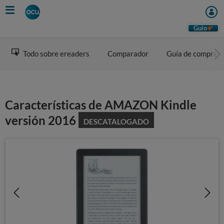
Skip
to
main
Guio
content
Todo sobre ereaders
Comparador
Guía de compra
Características de AMAZON Kindle
versión 2016
DESCATALOGADO