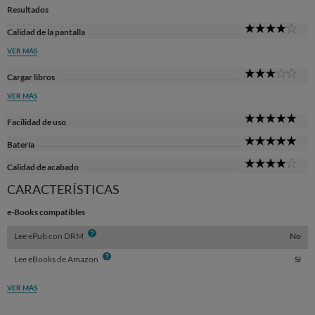
Resultados
4
Calidad de la pantalla
Sta
VER MÁS
3
Cargar libros
Sta
VER MÁS
5
Facilidad de uso
Sta
5
Batería
Sta
4
Calidad de acabado
Sta
CARACTERÍSTICAS
e-Books compatibles
Info
Lee ePub con DRM
No
Info
Lee eBooks de Amazon
Sí
VER MÁS