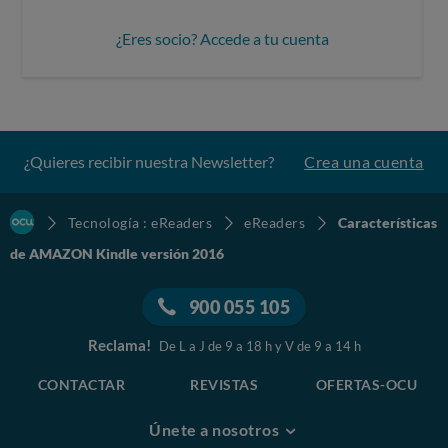
¿Eres socio? Accede a tu cuenta
¿Quieres recibir nuestra Newsletter?
Crea una cuenta
Tecnología : eReaders
eReaders
Características
de AMAZON Kindle versión 2016
900 055 105
Reclama!
De L a J de 9 a 18 h y V de 9 a 14 h
CONTACTAR
REVISTAS
OFERTAS-OCU
Únete a nosotros