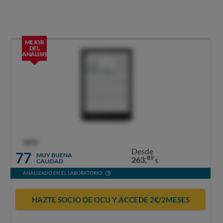
MEJOR
DEL
ANÁLISIS
OCU
Desde
77
MUY BUENA
89
263,
CALIDAD
€
ANALIZADO EN EL LABORATORIO
HAZTE SOCIO DE OCU Y ACCEDE 2€/2MESES