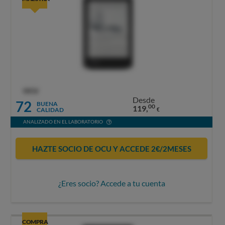
OCU
Desde
72
BUENA
00
119,
CALIDAD
€
ANALIZADO EN EL LABORATORIO
HAZTE SOCIO DE OCU Y ACCEDE 2€/2MESES
¿Eres socio? Accede a tu cuenta
COMPRA