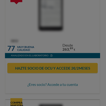
OCU
Desde
77
MUY BUENA
89
263,
CALIDAD
€
ANALIZADO EN EL LABORATORIO
HAZTE SOCIO DE OCU Y ACCEDE 2€/2MESES
¿Eres socio? Accede a tu cuenta
COMPRA
MAESTRA