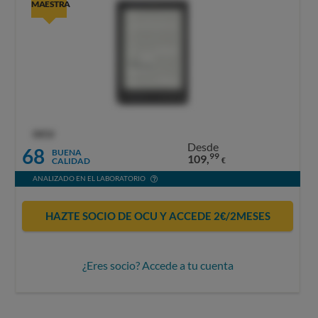
MAESTRA
OCU
Desde
68
BUENA
99
109,
CALIDAD
€
ANALIZADO EN EL LABORATORIO
HAZTE SOCIO DE OCU Y ACCEDE 2€/2MESES
¿Eres socio? Accede a tu cuenta