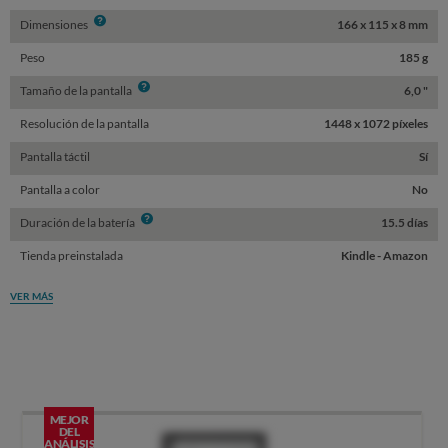
Info
Dimensiones
166 x 115 x 8 mm
Peso
185 g
Info
Tamaño de la pantalla
6,0 "
Resolución de la pantalla
1448 x 1072 píxeles
Pantalla táctil
Sí
Pantalla a color
No
Info
Duración de la batería
15.5 días
Tienda preinstalada
Kindle - Amazon
VER MÁS
MEJOR
DEL
ANÁLISIS