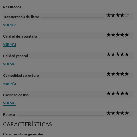
Resultados
4
Transferencia de libros
Sta
VER MÁS
5
Calidad de la pantalla
Sta
VER MÁS
5
Calidad general
Sta
VER MÁS
5
Comodidad de lectura
Sta
VER MÁS
5
Facilidad de uso
Sta
VER MÁS
5
Batería
Sta
CARACTERÍSTICAS
Características generales