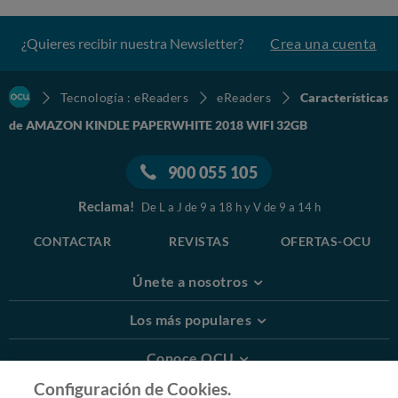
¿Quieres recibir nuestra Newsletter?
Crea una cuenta
Tecnología : eReaders
eReaders
Características
de AMAZON KINDLE PAPERWHITE 2018 WIFI 32GB
900 055 105
Reclama!
De L a J de 9 a 18 h y V de 9 a 14 h
CONTACTAR
REVISTAS
OFERTAS-OCU
Únete a nosotros
Los más populares
Conoce OCU
Configuración de Cookies.
Más Información