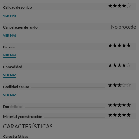
4
Calidad de sonido
Sta
VER MÁS
No procede
Cancelación de ruido
VER MÁS
5
Batería
Sta
VER MÁS
4
Comodidad
Sta
VER MÁS
3
Facilidad de uso
Sta
VER MÁS
5
Durabilidad
Sta
5
Material y construcción
Sta
CARACTERÍSTICAS
Características