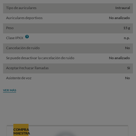
Tipo de auriculares
Intraural
Auriculares deportivos
No analizado
Peso
15 g
Info
Clase IPXX
n.p.
Cancelación de ruido
No
Se puede desactivar la cancelación de ruido
No analizado
Aceptar/rechazar llamadas
Sí
Asistente de voz
No
VER MÁS
COMPRA
MAESTRA