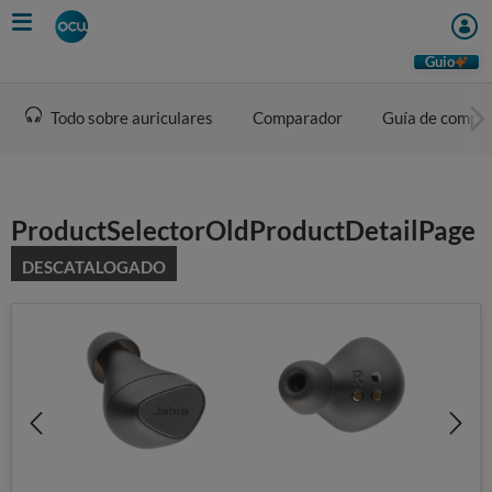
Skip
to
main
Guio
content
Todo sobre auriculares
Comparador
Guía de compr
ProductSelectorOldProductDetailPage
DESCATALOGADO