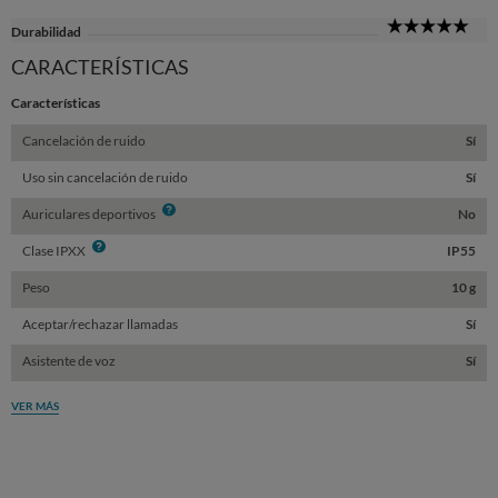
5
Durabilidad
Sta
CARACTERÍSTICAS
Características
Cancelación de ruido
Sí
Uso sin cancelación de ruido
Sí
Info
Auriculares deportivos
No
Info
Clase IPXX
IP55
Peso
10 g
Aceptar/rechazar llamadas
Sí
Asistente de voz
Sí
VER MÁS