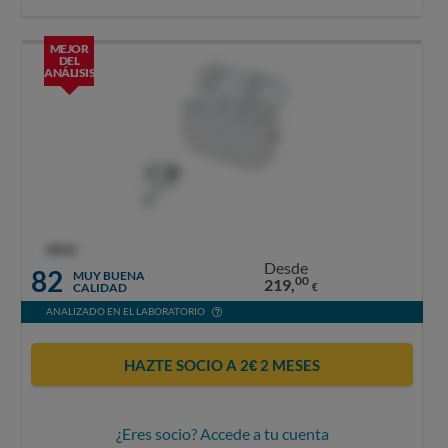
MEJOR
DEL
ANÁLISIS
OCU
Desde
82
MUY BUENA
00
219,
CALIDAD
€
ANALIZADO EN EL LABORATORIO
HAZTE SOCIO A 2€ 2 MESES
¿Eres socio? Accede a tu cuenta