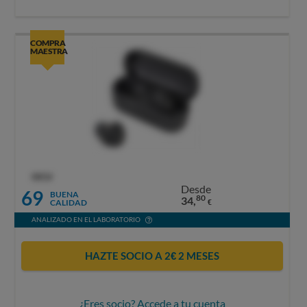
COMPRA
MAESTRA
OCU
Desde
69
BUENA
80
34,
CALIDAD
€
ANALIZADO EN EL LABORATORIO
HAZTE SOCIO A 2€ 2 MESES
¿Eres socio? Accede a tu cuenta