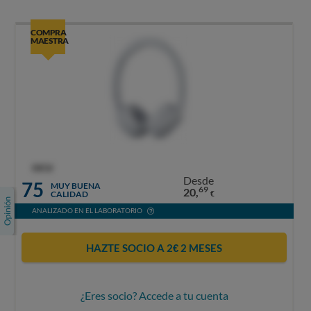
COMPRA
MAESTRA
OCU
Desde
75
MUY BUENA
69
20,
CALIDAD
€
ANALIZADO EN EL LABORATORIO
HAZTE SOCIO A 2€ 2 MESES
¿Eres socio? Accede a tu cuenta