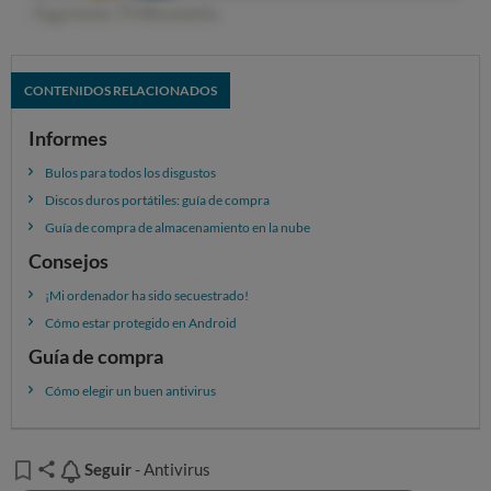
CONTENIDOS RELACIONADOS
Informes
Bulos para todos los disgustos
Discos duros portátiles: guía de compra
Guía de compra de almacenamiento en la nube
Consejos
¡Mi ordenador ha sido secuestrado!
Cómo estar protegido en Android
Guía de compra
Cómo elegir un buen antivirus
Seguir
Seguir
- Antivirus