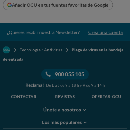
Añadir OCU en tus fuentes favoritas de Google
¿Quieres recibir nuestra Newsletter?
Crea una cuenta
Tecnología : Antivirus
Plaga de virus en la bandeja
de entrada
900 055 105
Reclama!
De L a J de 9 a 18 h y V de 9 a 14 h
CONTACTAR
REVISTAS
OFERTAS-OCU
Únete a nosotros
Los más populares