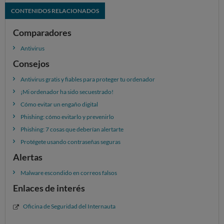
CONTENIDOS RELACIONADOS
Comparadores
Antivirus
Consejos
Antivirus gratis y fiables para proteger tu ordenador
¡Mi ordenador ha sido secuestrado!
Cómo evitar un engaño digital
Phishing: cómo evitarlo y prevenirlo
Phishing: 7 cosas que deberían alertarte
Protégete usando contraseñas seguras
Alertas
Malware escondido en correos falsos
Enlaces de interés
Oficina de Seguridad del Internauta