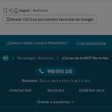
Seguir
Seguir
- Antivirus
Añadir OCU en tus fuentes favoritas de Google
¿Quieres recibir nuestra Newsletter?
Crea una cuenta
Tecnología : Antivirus
¿Correo de la DGT? No te fíes
900 055 105
Reclama!
De L a J de 9 a 18 h y V de 9 a 14 h
CONTACTAR
REVISTAS
OFERTAS-OCU
Únete a nosotros