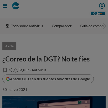
Guio
Todo sobre antivirus
Comparador
Guía de compra
Alerta
¿Correo de la DGT? No te fíes
Seguir
Seguir
- Antivirus
Añadir OCU en tus fuentes favoritas de Google
30 marzo 2021