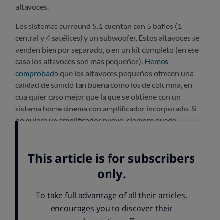
altavoces.
Los sistemas surround 5.1 cuentan con 5 bafles (1
central y 4 satélites) y un subwoofer. Estos altavoces se
venden bien por separado, o en un kit completo (en ese
caso los altavoces son más pequeños).
Hemos
comprobado
que los altavoces pequeños ofrecen una
calidad de sonido tan buena como los de columna, en
cualquier caso mejor que la que se obtiene con un
sistema home cinema con amplificador incorporado. Si
no quiere un amplificador nuevo, siempre puede
conectar los altavoces al amplificador del sistema home
cinema, al fin y al cabo la calidad del sonido depende
sobre todo del altavoz.
Colocar bien los altavoces,
indispensable
Es muy importante elegir bien el altavoz más