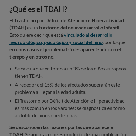
¿Qué es el TDAH?
El
Trastorno por Déficit de Atención e Hiperactividad
(TDAH)
es un
trastorno del neurodesarrollo infantil
.
Esto quiere decir que está
vinculado al desarrollo
neurobiológico, psicológico y social
del niño
, por lo que
en unos casos el problema irá desapareciendo con el
tiempo y en otros no
.
Se calcula que en torno a un 3% de los niños europeos
tienen TDAH.
Alrededor del 15% de los afectados superarán este
problema al llegar a la edad adulta.
El Trastorno por Déficit de Atención e Hiperactividad
es más común en los varones: se diagnostica en torno
al doble de niños que de niñas.
Se desconocen las razones por las que aparece el
TDAH
. Se apunta a que es producto de una combinación