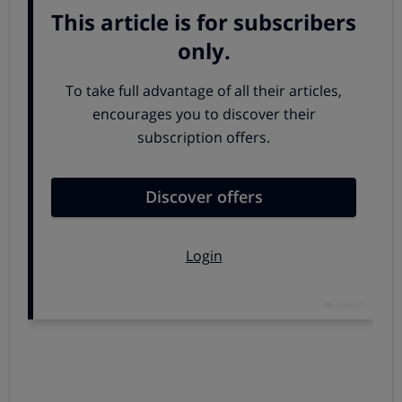
Para llegar a emitir un diagnóstico hay que tener en
cuenta varias cosas:
Los
síntomas aparecen en distintos entornos y
momentos
(en casa, en el colegio, con los amigos o
demás familia).
El comportamiento problemático o disruptivo
se
mantiene en el tiempo
.
Se usan
distintas fuentes de información
y pruebas
diagnósticas, y se realiza un
diagnóstico diferencial
,
es decir, se descartan otras posibles causas para el
problema.
¿Qué hacer si sospechas que tu hijo tiene TDAH?
Despistes, impulsividad, no estarse quieto...
son
comportamientos que casi cualquier niño va a
manifestar en algún momento
. ¿Cómo distinguir
entonces el trastorno de lo que es simplemente un
comportamiento propio de un peque "trasto"?, y es que