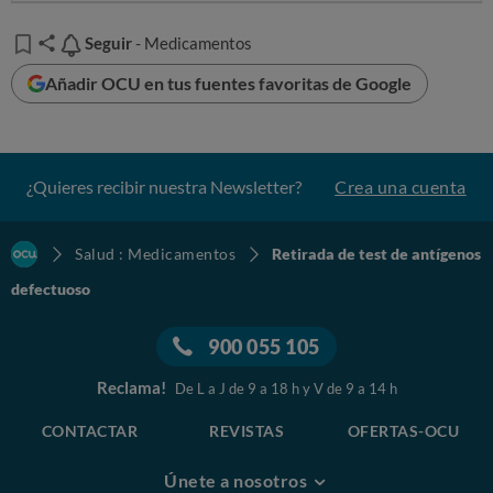
Seguir
Seguir
- Medicamentos
Añadir OCU en tus fuentes favoritas de Google
¿Quieres recibir nuestra Newsletter?
Crea una cuenta
Salud : Medicamentos
Retirada de test de antígenos
defectuoso
900 055 105
Reclama!
De L a J de 9 a 18 h y V de 9 a 14 h
CONTACTAR
REVISTAS
OFERTAS-OCU
Únete a nosotros