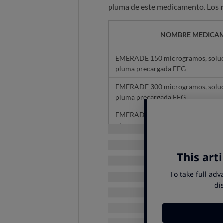
pluma de este medicamento. Los
NOMBRE MEDICA
EMERADE 150 microgramos, soluci
pluma precargada EFG
EMERADE 300 microgramos, soluci
pluma precargada EFG
EMERADE 500 microgramos, soluci
pluma precargada
Como consecuencia de esto, AEM
EMERADE
presentes en el canal d
Asimismo, y con la intención de q
potencial, se va a proceder a su
sus
de manera totalmente gratuita: