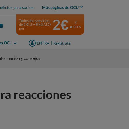
eficios para socios
Más páginas de OCU
2€
Todos los servicios
2
de OCU + REGALO
meses
por
jas OCU
ENTRA
|
Regístrate
nformación y consejos
ra reacciones
d