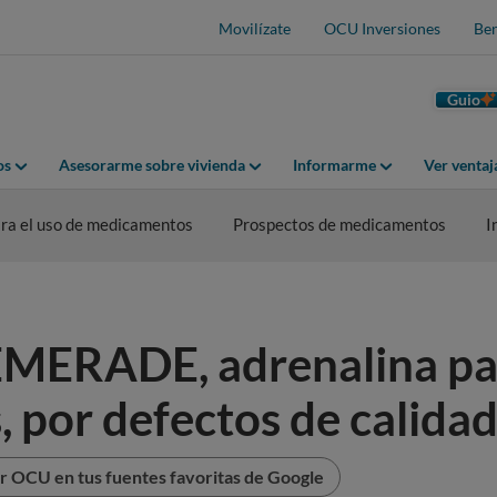
Movilízate
OCU Inversiones
Ben
Guio
os
Asesorarme sobre vivienda
Informarme
Ver venta
ra el uso de medicamentos
Prospectos de medicamentos
I
 EMERADE, adrenalina pa
, por defectos de calida
r OCU en tus fuentes favoritas de Google