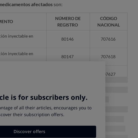
medicamentos afectados
son:
NÚMERO DE
CÓDIGO
MENTO
REGISTRO
NACIONAL
ón inyectable en
80146
707616
ón inyectable en
80147
707618
ón inyectable en
80149
707627
PS ha ordenado la
retirada de todas las unidades de
e distribución, farmacias y en posesión de los pacientes.
ue los usuarios dispongan de medicamentos sin este defecto
titución por otros dispositivos de adrenalina alternativos
,