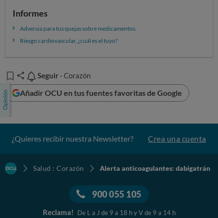
Informes
Adversia para tus quejas sobre medicamentos
Riesgo cardiovascular, ¿cuál es el tuyo?
Seguir
Seguir
- Corazón
Añadir OCU en tus fuentes favoritas de Google
¿Quieres recibir nuestra Newsletter?
Crea una cuenta
Salud : Corazón
Alerta anticoagulantes: dabigatrán
900 055 105
Reclama!
De L a J de 9 a 18 h y V de 9 a 14 h