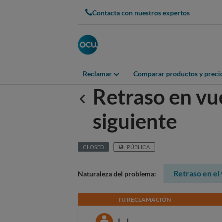
Contacta con nuestros expertos
Reclamar
Comparar productos y preci
Retraso en vue
Anterior
siguiente
CLOSED
PÚBLICA
Retraso en el
Naturaleza del problema:
TU RECLAMACIÓN
L. J.