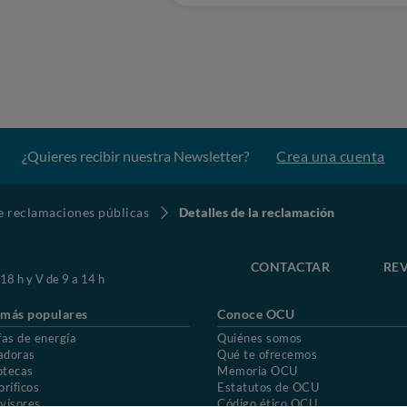
¿Quieres recibir nuestra Newsletter?
Crea una cuenta
de reclamaciones públicas
Detalles de la reclamación
CONTACTAR
REV
 18 h y V de 9 a 14 h
 más populares
Conoce OCU
fas de energía
Quiénes somos
adoras
Qué te ofrecemos
otecas
Memoria OCU
oríficos
Estatutos de OCU
visores
Código ético OCU