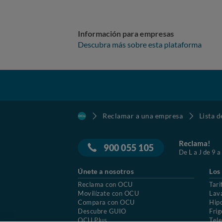
Información para empresas
Descubra más sobre esta plataforma
Reclamar a una empresa
Lista 
Reclama!
900 055 105
De L a J de 9 a
Únete a nosotros
Los
Reclama con OCU
Tari
Movilízate con OCU
Lav
Compara con OCU
Hip
Descubre GUIO
Frig
OCU Plus
Tele