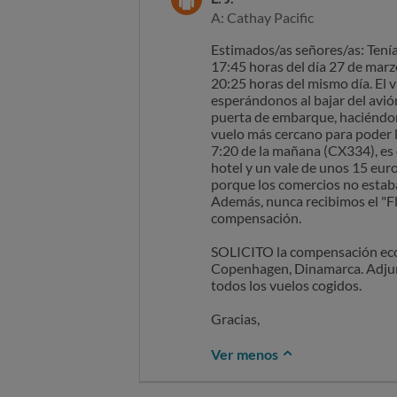
A: Cathay Pacific
Estimados/as señores/as: Tenía
17:45 horas del día 27 de marz
20:25 horas del mismo día. El v
esperándonos al bajar del avión
puerta de embarque, haciéndon
vuelo más cercano para poder l
7:20 de la mañana (CX334), es 
hotel y un vale de unos 15 euro
porque los comercios no estaba
Además, nunca recibimos el "Fl
compensación.
SOLICITO la compensación econ
Copenhagen, Dinamarca. Adjunto
todos los vuelos cogidos.
Gracias,
Ver menos