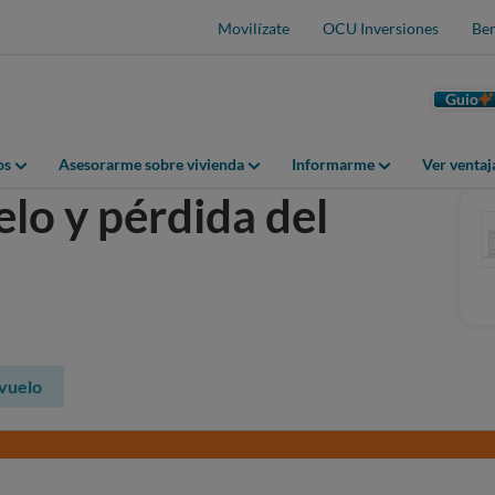
Movilízate
OCU Inversiones
Ben
Guio
os
Asesorarme sobre vivienda
Informarme
Ver venta
lo y pérdida del
 vuelo