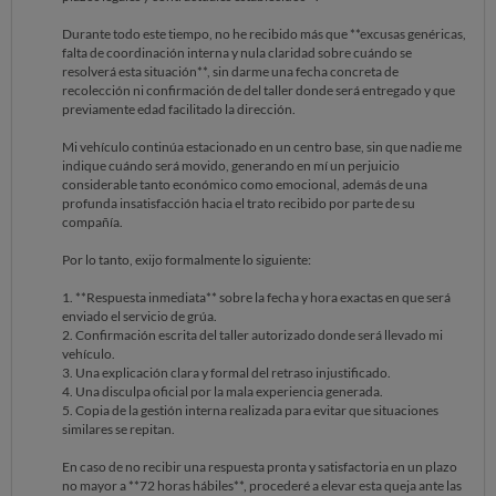
Durante todo este tiempo, no he recibido más que **excusas genéricas,
falta de coordinación interna y nula claridad sobre cuándo se
resolverá esta situación**, sin darme una fecha concreta de
recolección ni confirmación de del taller donde será entregado y que
previamente edad facilitado la dirección.
Mi vehículo continúa estacionado en un centro base, sin que nadie me
indique cuándo será movido, generando en mí un perjuicio
considerable tanto económico como emocional, además de una
profunda insatisfacción hacia el trato recibido por parte de su
compañía.
Por lo tanto, exijo formalmente lo siguiente:
1. **Respuesta inmediata** sobre la fecha y hora exactas en que será
enviado el servicio de grúa.
2. Confirmación escrita del taller autorizado donde será llevado mi
vehículo.
3. Una explicación clara y formal del retraso injustificado.
4. Una disculpa oficial por la mala experiencia generada.
5. Copia de la gestión interna realizada para evitar que situaciones
similares se repitan.
En caso de no recibir una respuesta pronta y satisfactoria en un plazo
no mayor a **72 horas hábiles**, procederé a elevar esta queja ante las