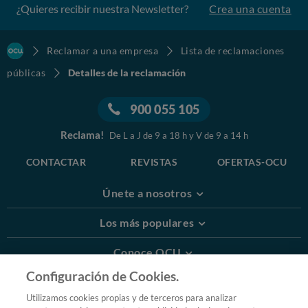
¿Quieres recibir nuestra Newsletter?
Crea una cuenta
Reclamar a una empresa
Lista de reclamaciones
públicas
Detalles de la reclamación
900 055 105
Reclama!
De L a J de 9 a 18 h y V de 9 a 14 h
CONTACTAR
REVISTAS
OFERTAS-OCU
Únete a nosotros
Los más populares
Conoce OCU
Configuración de Cookies.
Más Información
Utilizamos cookies propias y de terceros para analizar