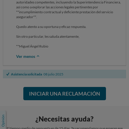
autoridades competentes, incluyendo la Superintendencia Financiera,
así como a explorar las acciones legales pertinentes por
**incumplimiento contractual y deficiente prestación del servicio
asegurador**.
Quedo atento a su oportuna y eficaz respuesta.
Sin otro particular, les saluda atentamente,
**Miguel Ángel Rubio
Ver menos
Asistencia solicitada
08 julio 2025
INICIAR UNA RECLAMACIÓN
¿Necesitas ayuda?
El tiempo medio de respuesta es de 15 días. Te recomendamos que esperes ese