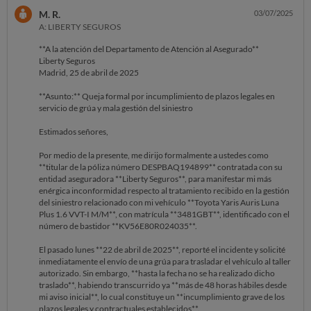
M. R.
03/07/2025
A: LIBERTY SEGUROS
**A la atención del Departamento de Atención al Asegurado**
Liberty Seguros
Madrid, 25 de abril de 2025
**Asunto:** Queja formal por incumplimiento de plazos legales en
servicio de grúa y mala gestión del siniestro
Estimados señores,
Por medio de la presente, me dirijo formalmente a ustedes como
**titular de la póliza número DESPBAQ194899** contratada con su
entidad aseguradora **Liberty Seguros**, para manifestar mi más
enérgica inconformidad respecto al tratamiento recibido en la gestión
del siniestro relacionado con mi vehículo **Toyota Yaris Auris Luna
Plus 1.6 VVT-I M/M**, con matrícula **3481GBT**, identificado con el
número de bastidor **KV56E80R024035**.
El pasado lunes **22 de abril de 2025**, reporté el incidente y solicité
inmediatamente el envío de una grúa para trasladar el vehículo al taller
autorizado. Sin embargo, **hasta la fecha no se ha realizado dicho
traslado**, habiendo transcurrido ya **más de 48 horas hábiles desde
mi aviso inicial**, lo cual constituye un **incumplimiento grave de los
plazos legales y contractuales establecidos**.