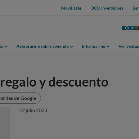
Movilízate
OCU Inversiones
Ben
Guio
os
Asesorarme sobre vivienda
Informarme
Ver venta
egalo y descuento
oritas de Google
12 julio 2023