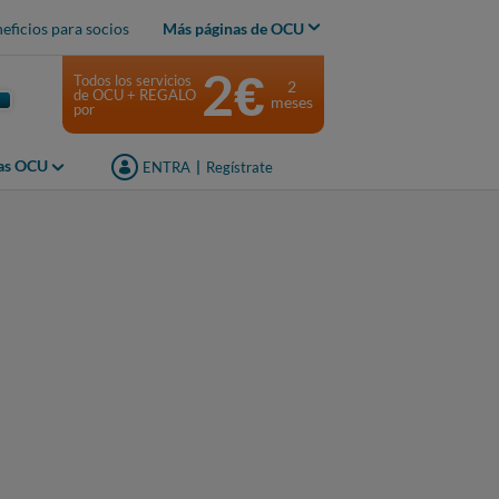
eficios para socios
Más páginas de OCU
2€
Todos los servicios
2
de OCU + REGALO
meses
por
jas OCU
ENTRA
|
Regístrate