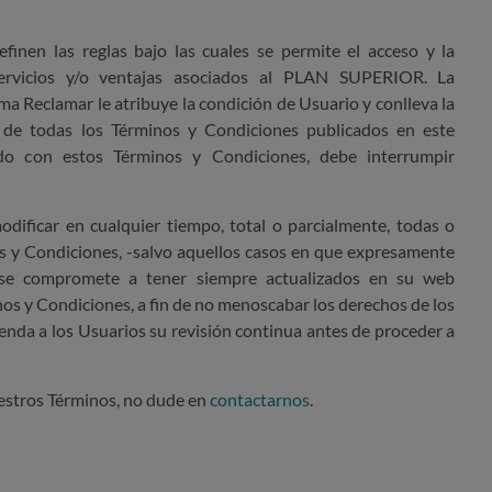
finen las reglas bajo las cuales se permite el acceso y la
servicios y/o
ventajas asociados
a
l
PLAN
SUPERIOR
. La
a Reclamar le atribuye la condición de Usuario y conlleva la
s de todas los Términos y Condiciones publicados en este
do con estos Términos y Condiciones, debe interrumpir
odificar en cualquier tiempo,
tota
l
o parcialmente, todas o
s y Condiciones, -salvo
aquellos casos en que expresamente
e compromete a tener siempre actualizados en su web
os y Condiciones, a fin de no menoscabar los derechos de los
enda a los Usuarios su revisión continua antes de proceder a
uestros Términos, no dude en
contactarnos
.