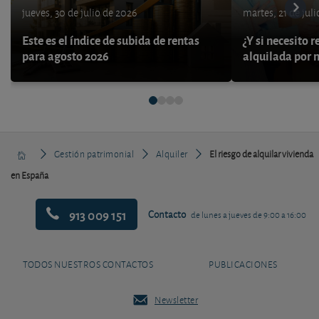
jueves, 30 de julio de 2026
martes, 21 de jul
Este es el índice de subida de rentas
¿Y si necesito 
para agosto 2026
alquilada por 
Gestión patrimonial
Alquiler
El riesgo de alquilar vivienda
en España
913 009 151
Contacto
de lunes a jueves de 9:00 a 16:00
TODOS NUESTROS CONTACTOS
PUBLICACIONES
Newsletter