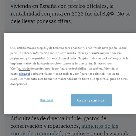
vivienda en España con precios oficiales, la
rentabilidad conjunta en 2022 fue del 8,9%. No se
deje llevar por esas cifras.
Los barrios más rentables en Madrid
.
OCU utiliza cookies propias y de terceros para analizar tus hábitos de navegación, lo que
permite obtener información sobre qué te suscita interés y permite mejorar nuestra
Barcelona: vea los barrios más rentables
.
página web y tu seguridad. Si haces clic en el botón "Aceptar todas las cookies" aceptarás la
implementación de las cookies y solo entonces se implantarán. Si haces clic en
"Configuración de cookies" podrás configurar o deshabilitar las cookies. Además, si
Rentabilidad por alquiler en Sevilla
.
haces
clic aquí
podrás ver la política de cookies y configurarlas o deshabilitarlas en
cualquier momento. Este banner se mantendrá activo hasta que ejecutes alguna de estas
dos opciones.
Cuando vemos la realidad de tantos propietarios
que alquilan sus viviendas se observa que hay
Opciones
Aceptar y continuar
algunos que sí obtienen buenas rentabilidades,
pero muchos otros se encuentran con
dificultades de diversa índole: gastos de
conservación y reparaciones,
aumento de las
cuotas de comunidad
, periodos en que la vivienda