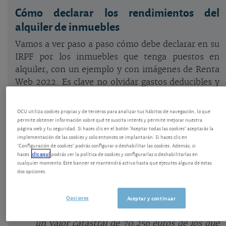
Cómo declarar los rendimientos del
alquiler de inmuebles
Vamos a ver paso a paso cómo debe declarar en su
IRPF por los inmuebles que tenga puestos en
alquiler, con un ejemplo y con imágenes de Renta
Web 2022. Es clave no olvidar gastos deducibles y
declararlos bien, para pagar siempre lo justo y para
evitar en lo posible las comprobaciones posteriores
OCU utiliza cookies propias y de terceros para analizar tus hábitos de navegación, lo que
de Hacienda
, que discute por batidoras
, espejos,
permite obtener información sobre qué te suscita interés y permite mejorar nuestra
página web y tu seguridad. Si haces clic en el botón "Aceptar todas las cookies" aceptarás la
colchas, microondas...
implementación de las cookies y solo entonces se implantarán. Si haces clic en
"Configuración de cookies" podrás configurar o deshabilitar las cookies. Además, si
haces
clic aquí
podrás ver la política de cookies y configurarlas o deshabilitarlas en
Ejemplo con cifras
:
Mi esposa y yo alquilamos
cualquier momento. Este banner se mantendrá activo hasta que ejecutes alguna de estas
dos opciones.
un piso el 01/02/2021 por 1.200 euros al mes.
Lo compramos por 180.000 euros el
15/03/2009 y pagamos 20.000 euros de gastos
Opciones
Aceptar y continuar
entre impuestos, notario, registro, etc. Tiene
un valor catastral de 70.256 euros de los que