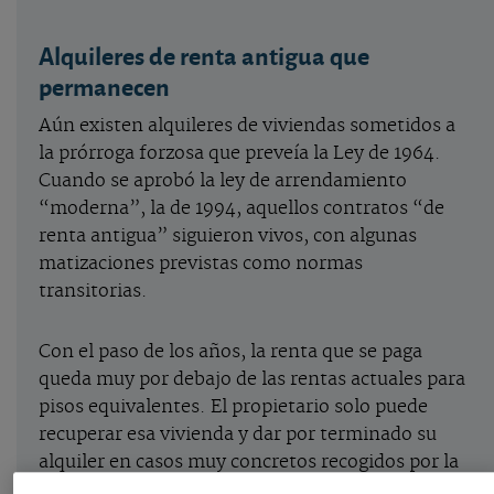
Alquileres de renta antigua que
permanecen
Aún existen alquileres de viviendas sometidos a
la prórroga forzosa que preveía la Ley de 1964.
Cuando se aprobó la ley de arrendamiento
“moderna”, la de 1994, aquellos contratos “de
renta antigua” siguieron vivos, con algunas
matizaciones previstas como normas
transitorias.
Con el paso de los años, la renta que se paga
queda muy por debajo de las rentas actuales para
pisos equivalentes. El propietario solo puede
recuperar esa vivienda y dar por terminado su
alquiler en casos muy concretos recogidos por la
Ley, que se interpretan además de manera