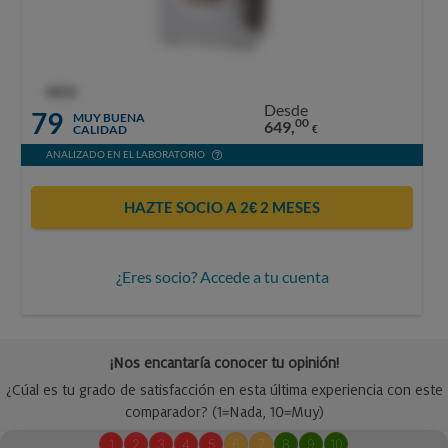
OCU
Desde
79
MUY BUENA
00
649,
CALIDAD
€
ANALIZADO EN EL LABORATORIO
HAZTE SOCIO A 2€ 2 MESES
¿Eres socio? Accede a tu cuenta