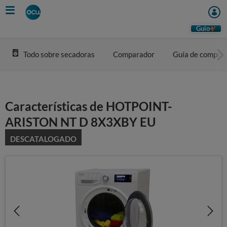
Skip
to
main
Guio
content
Todo sobre secadoras
Comparador
Guía de compra
Características de HOTPOINT-
ARISTON NT D 8X3XBY EU
DESCATALOGADO