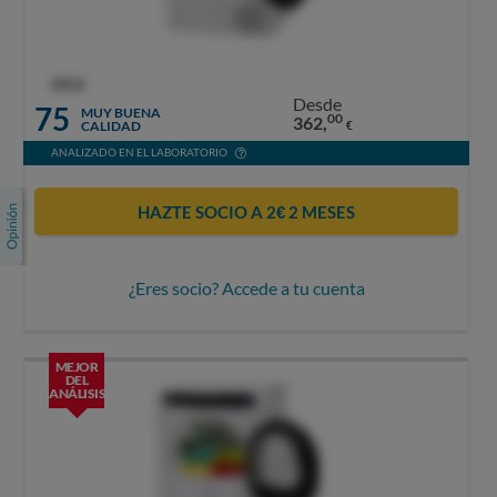
OCU
Desde
75
MUY BUENA
00
362,
CALIDAD
€
ANALIZADO EN EL LABORATORIO
HAZTE SOCIO A 2€ 2 MESES
¿Eres socio? Accede a tu cuenta
MEJOR
DEL
ANÁLISIS