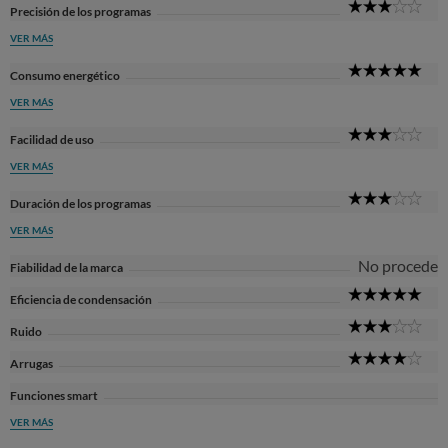
3
Precisión de los programas
Sta
VER MÁS
5
Consumo energético
Sta
VER MÁS
3
Facilidad de uso
Sta
VER MÁS
3
Duración de los programas
Sta
VER MÁS
No procede
Fiabilidad de la marca
5
Eficiencia de condensación
Sta
3
Ruido
Sta
4
Arrugas
Sta
Funciones smart
VER MÁS