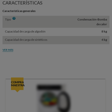
CARACTERÍSTICAS
Características generales
Info
Tipo
Condensación-Bomba
de calor
Capacidad de carga de algodón
8 kg
Capacidad de carga de sintéticos
4 kg
VER MÁS
COMPRA
MAESTRA