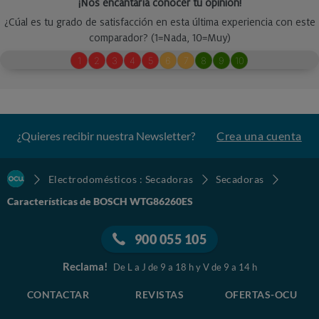
¿Quieres recibir nuestra Newsletter?
Crea una cuenta
Electrodomésticos : Secadoras
Secadoras
Características de BOSCH WTG86260ES
900 055 105
Reclama!
De L a J de 9 a 18 h y V de 9 a 14 h
CONTACTAR
REVISTAS
OFERTAS-OCU