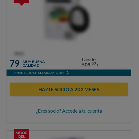
OCU
Desde
79
MUY BUENA
00
509,
CALIDAD
€
ANALIZADO EN EL LABORATORIO
HAZTE SOCIO A 2€ 2 MESES
¿Eres socio? Accede a tu cuenta
MEJOR
DEL