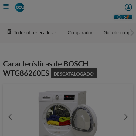
Skip
to
main
Guio
content
Todo sobre secadoras
Comparador
Guía de compra
Características de BOSCH
WTG86260ES
DESCATALOGADO