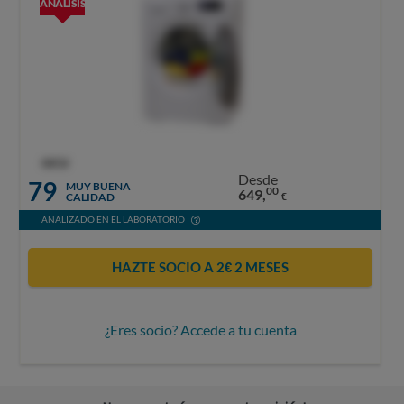
ANÁLISIS
OCU
Desde
79
MUY BUENA
00
649,
CALIDAD
€
ANALIZADO EN EL LABORATORIO
HAZTE SOCIO A 2€ 2 MESES
¿Eres socio? Accede a tu cuenta