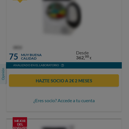
OCU
Desde
75
MUY BUENA
00
362,
CALIDAD
€
ANALIZADO EN EL LABORATORIO
HAZTE SOCIO A 2€ 2 MESES
¿Eres socio? Accede a tu cuenta
MEJOR
DEL
ANÁLISIS