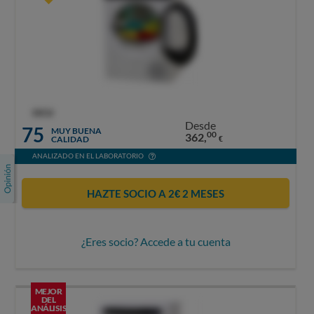
OCU
Desde
75
MUY BUENA
00
362,
CALIDAD
€
ANALIZADO EN EL LABORATORIO
HAZTE SOCIO A 2€ 2 MESES
¿Eres socio? Accede a tu cuenta
MEJOR
DEL
ANÁLISIS