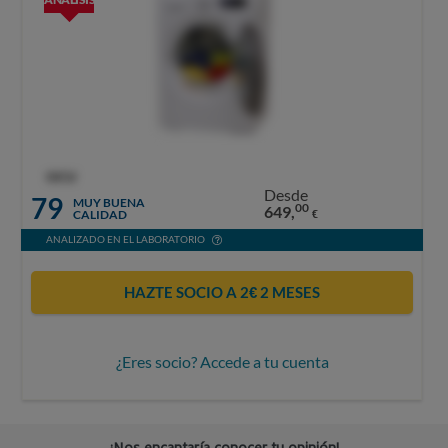
OCU
Desde
79
MUY BUENA
00
649,
CALIDAD
€
ANALIZADO EN EL LABORATORIO
HAZTE SOCIO A 2€ 2 MESES
¿Eres socio? Accede a tu cuenta