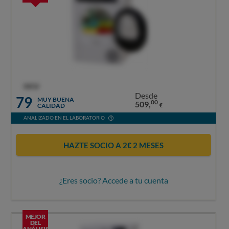
OCU
Desde
79
MUY BUENA
00
509,
CALIDAD
€
ANALIZADO EN EL LABORATORIO
HAZTE SOCIO A 2€ 2 MESES
¿Eres socio? Accede a tu cuenta
MEJOR
DEL
ANÁLISIS