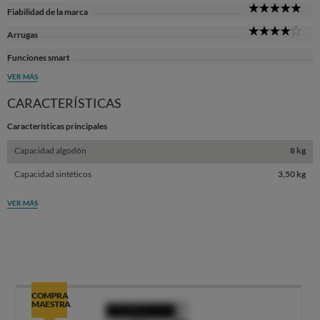
5
Fiabilidad de la marca
Sta
4
Arrugas
Sta
Funciones smart
VER MÁS
CARACTERÍSTICAS
Características principales
Capacidad algodón
8 kg
Capacidad sintéticos
3,50 kg
VER MÁS
COMPRA
MAESTRA