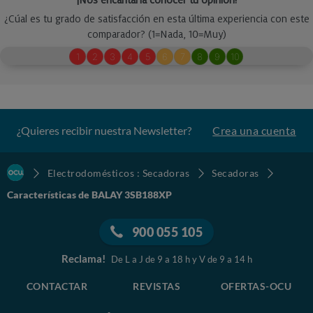
¿Quieres recibir nuestra Newsletter?
Crea una cuenta
Electrodomésticos : Secadoras
Secadoras
Características de BALAY 3SB188XP
900 055 105
Reclama!
De L a J de 9 a 18 h y V de 9 a 14 h
CONTACTAR
REVISTAS
OFERTAS-OCU