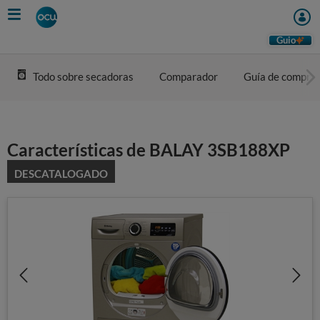
Skip
to
main
Guio
content
Todo sobre secadoras
Comparador
Guía de compra
Características de BALAY 3SB188XP
DESCATALOGADO