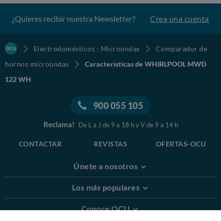
¿Quieres recibir nuestra Newsletter?
Crea una cuenta
Electrodomésticos : Microondas
Comparador de
hornos microondas
Características de WHIRLPOOL MWD
122 WH
900 055 105
Reclama!
De L a J de 9 a 18 h y V de 9 a 14 h
CONTACTAR
REVISTAS
OFERTAS-OCU
Únete a nosotros
Los más populares
Conoce OCU