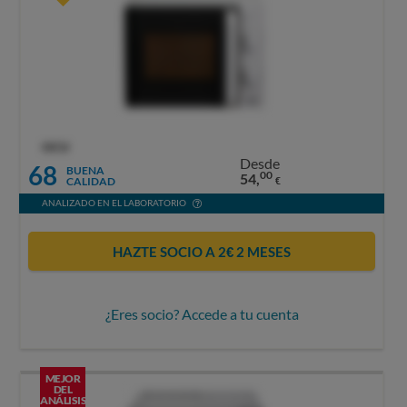
OCU
Desde
68
BUENA
00
54,
CALIDAD
€
ANALIZADO EN EL LABORATORIO
HAZTE SOCIO A 2€ 2 MESES
¿Eres socio? Accede a tu cuenta
MEJOR
DEL
ANÁLISIS