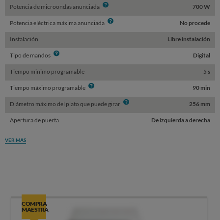
Info
Potencia de microondas anunciada
700 W
Info
Potencia eléctrica máxima anunciada
No procede
Instalación
Libre instalación
Info
Tipo de mandos
Digital
Tiempo minimo programable
5 s
Info
Tiempo máximo programable
90 min
Info
Diámetro máximo del plato que puede girar
256 mm
Apertura de puerta
De izquierda a derecha
VER MÁS
COMPRA
MAESTRA