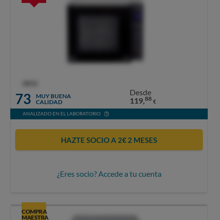
OCU
Desde
73
MUY BUENA
88
119,
CALIDAD
€
ANALIZADO EN EL LABORATORIO
HAZTE SOCIO A 2€ 2 MESES
¿Eres socio? Accede a tu cuenta
COMPRA
MAESTRA