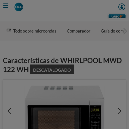
Skip
to
main
Guio
content
Todo sobre microondas
Comparador
Guía de compr
Características de WHIRLPOOL MWD
122 WH
DESCATALOGADO