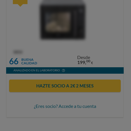
OCU
Desde
66
BUENA
00
199,
CALIDAD
€
ANALIZADO EN EL LABORATORIO
HAZTE SOCIO A 2€ 2 MESES
¿Eres socio? Accede a tu cuenta