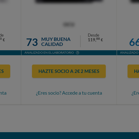
OCU
de
Desde
73
6
MUY BUENA
0
88
119,
€
€
CALIDAD
ANALIZADO EN EL LABORATORIO
ANALIZADO 
ES
HAZTE SOCIO A 2€ 2 MESES
H
nta
¿Eres socio? Accede a tu cuenta
¿Er