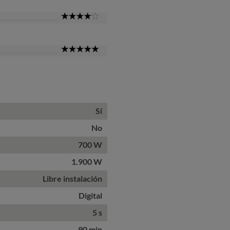
4
Star
5
Star
Sí
No
700 W
1.900 W
Libre instalación
Digital
5 s
90 min