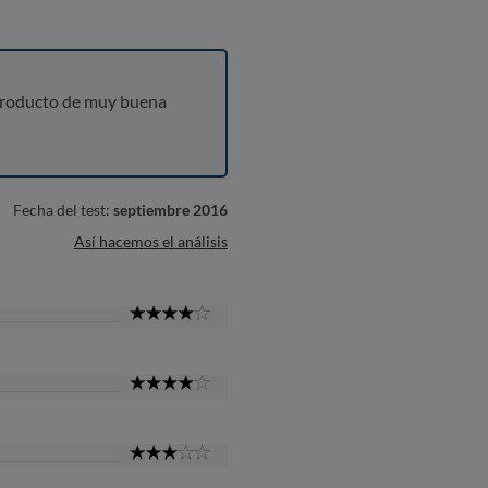
producto de muy buena
Fecha del test:
septiembre 2016
Así hacemos el análisis
4
Star
4
Star
3
Star