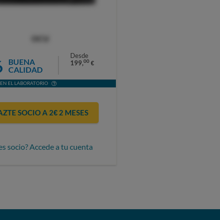
OCU
Desde
6
BUENA
00
199,
€
CALIDAD
EN EL LABORATORIO
AZTE SOCIO A 2€ 2 MESES
es socio? Accede a tu cuenta