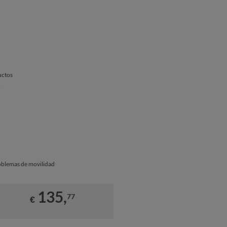
uctos
o
roblemas de movilidad
135,
77
€