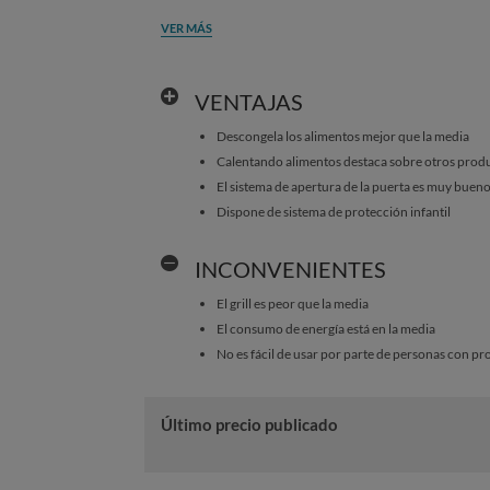
VER MÁS
VENTAJAS
Descongela los alimentos mejor que la media
Calentando alimentos destaca sobre otros prod
El sistema de apertura de la puerta es muy buen
Dispone de sistema de protección infantil
INCONVENIENTES
El grill es peor que la media
El consumo de energía está en la media
No es fácil de usar por parte de personas con p
Último precio publicado