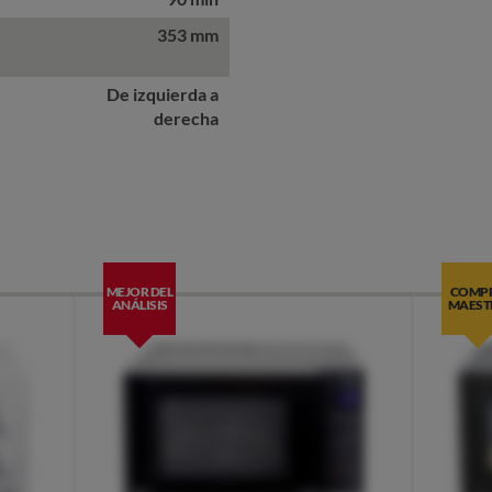
353 mm
De izquierda a
derecha
MEJOR DEL
COMP
ANÁLISIS
MAEST