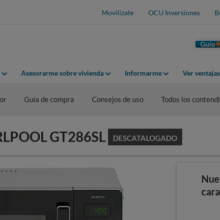
Movilízate
OCU Inversiones
B
Guio
Asesorarme sobre vivienda
Informarme
Ver ventaja
or
Guía de compra
Consejos de uso
Todos los contend
IRLPOOL GT286SL
DESCATALOGADO
Nue
cara