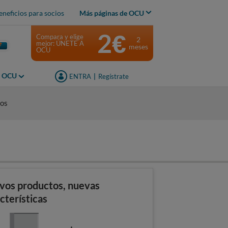
eneficios para socios
Más páginas de OCU
2€
Compara y elige
2
mejor: ÚNETE A
meses
OCU
s OCU
ENTRA
|
Regístrate
ios
vos productos, nuevas
cterísticas