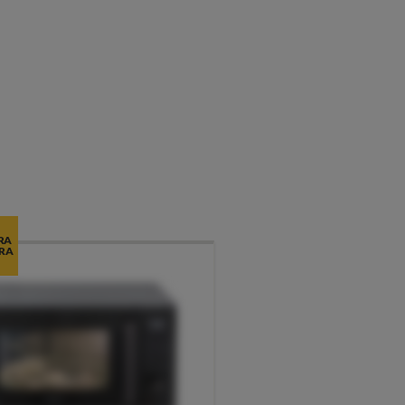
RA
RA