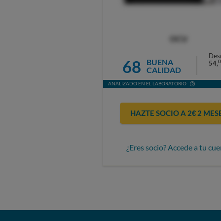
OCU
Des
68
BUENA
0
54,
CALIDAD
ANALIZADO EN EL LABORATORIO
HAZTE SOCIO A 2€ 2 MES
¿Eres socio? Accede a tu cue