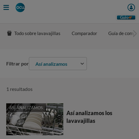
Guio
Todo sobre lavavajillas
Comparador
Guía de compr
Filtrar por
Así analizamos
1 resultados
ASÍ ANALIZAMOS
Así analizamos los
lavavajillas