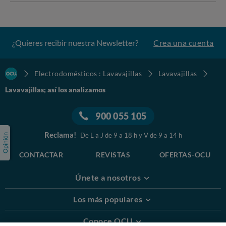
¿Quieres recibir nuestra Newsletter?
Crea una cuenta
Electrodomésticos : Lavavajillas
Lavavajillas
Lavavajillas; así los analizamos
900 055 105
Reclama!
De L a J de 9 a 18 h y V de 9 a 14 h
CONTACTAR
REVISTAS
OFERTAS-OCU
Únete a nosotros
Los más populares
Conoce OCU