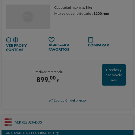
Capacidad máxima:
8 kg
Max veloc centrifugado :
1200 rpm
AGREGAR A
COMPARAR
VER PROS Y
FAVORITOS
CONTRAS
Precios y
Precio de referencia
promocio
00
899,
€
nes
Evolución del precio
VER RESULTADOS
ANALIZADO EN EL LABORATORIO