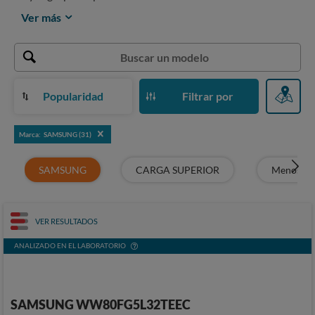
Ver más
Popularidad
Filtrar por
Marca: SAMSUNG (31)
SAMSUNG
CARGA SUPERIOR
Menos de
VER RESULTADOS
ANALIZADO EN EL LABORATORIO
SAMSUNG WW80FG5L32TEEC