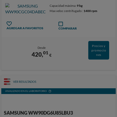
Capacidad máxima:
9 kg
Max veloc centrifugado :
1400 rpm
AGREGAR A FAVORITOS
COMPARAR
Precios y
Desde
promocio
01
420,
€
nes
VER RESULTADOS
ANALIZADO EN EL LABORATORIO
SAMSUNG WW90DG6U85LBU3