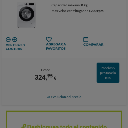
Capacidad máxima:
8 kg
Max veloc centrifugado :
1200 rpm
AGREGAR A
COMPARAR
VER PROS Y
FAVORITOS
CONTRAS
Precios y
Desde
promocio
95
324,
€
nes
Evolución del precio
🔓 Desbloquea todo el contenido