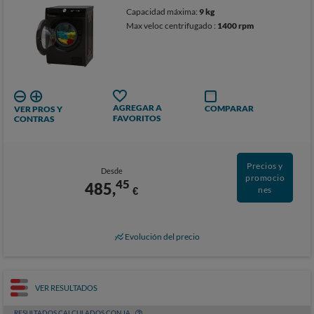
Capacidad máxima:
9 kg
Max veloc centrifugado :
1400 rpm
AGREGAR A
COMPARAR
VER PROS Y
FAVORITOS
CONTRAS
Precios y
Desde
promocio
45
485,
€
nes
Evolución del precio
VER RESULTADOS
RESULTADOS CALCULADOS CON IA