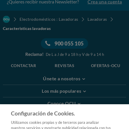
¿Quieres recibir nuestra Newsletter?
Crea una cuenta
Electrodomésticos : Lavadoras
Lavadoras
Caracteristicas lavadoras
900 055 105
Reclama!
De L a J de 9 a 18 h y V de 9 a 14 h
CONTACTAR
REVISTAS
OFERTAS-OCU
Únete a nosotros
Los más populares
Conoce OCU
Configuración de Cookies.
Más Información
Utilizamos cookies propias y de terceros para analizar
nuestros servicios y mostrarte publicidad relacionada con tus
© 2026 OCU