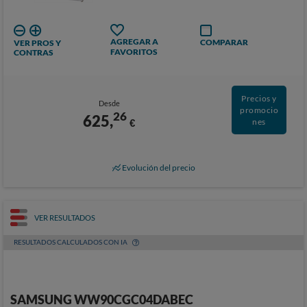
AGREGAR A
COMPARAR
VER PROS Y
FAVORITOS
CONTRAS
Precios y
Desde
promocio
26
625,
€
nes
Evolución del precio
VER RESULTADOS
RESULTADOS CALCULADOS CON IA
SAMSUNG WW90CGC04DABEC