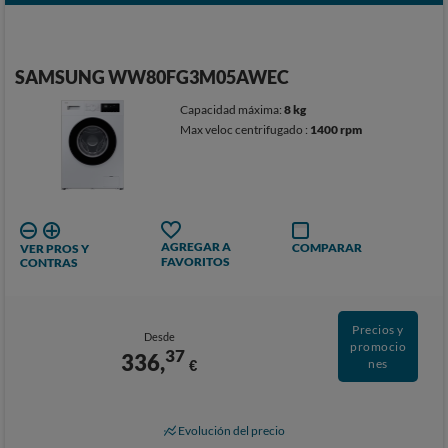
SAMSUNG WW80FG3M05AWEC
Capacidad máxima:
8 kg
Max veloc centrifugado :
1400 rpm
AGREGAR A
COMPARAR
VER PROS Y
FAVORITOS
CONTRAS
Precios y
Desde
promocio
37
336,
€
nes
Evolución del precio