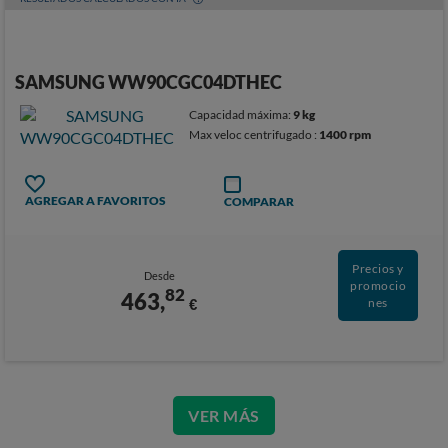
SAMSUNG WW90CGC04DTHEC
Capacidad máxima:
9 kg
Max veloc centrifugado :
1400 rpm
AGREGAR A FAVORITOS
COMPARAR
Precios y
Desde
promocio
82
463,
€
nes
VER MÁS