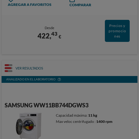
AGREGAR A FAVORITOS
COMPARAR
Precios y
Desde
promocio
43
422,
€
nes
VER RESULTADOS
ANALIZADO EN EL LABORATORIO
SAMSUNG WW11BB744DGWS3
Capacidad máxima:
11 kg
Max veloc centrifugado :
1400 rpm