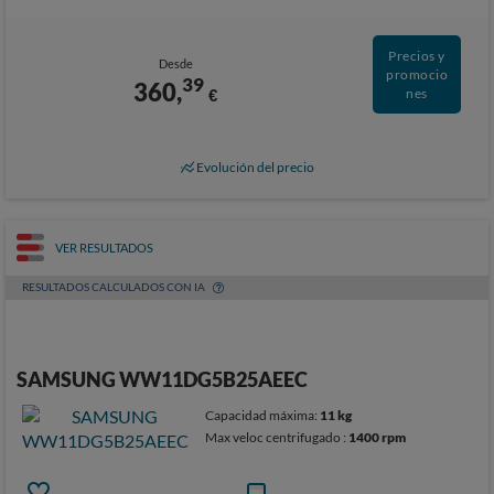
Precios y
Desde
promocio
39
360,
€
nes
Evolución del precio
VER RESULTADOS
RESULTADOS CALCULADOS CON IA
SAMSUNG WW11DG5B25AEEC
Capacidad máxima:
11 kg
Max veloc centrifugado :
1400 rpm