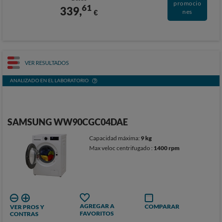
promocio
61
339,
€
nes
VER RESULTADOS
ANALIZADO EN EL LABORATORIO
SAMSUNG WW90CGC04DAE
Capacidad máxima:
9 kg
Max veloc centrifugado :
1400 rpm
AGREGAR A
COMPARAR
VER PROS Y
FAVORITOS
CONTRAS