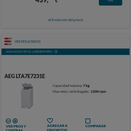
€
nes
Evolución del precio
VER RESULTADOS
ANALIZADO EN EL LABORATORIO
AEG LTA7E7231E
Capacidad máxima:
7 kg
Max veloc centrifugado :
1200 rpm
AGREGAR A
COMPARAR
VER PROS Y
FAVORITOS
CONTRAS