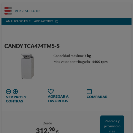
VER RESULTADOS
ANALIZADO EN EL LABORATORIO
CANDY TCA474TM5-S
Capacidad máxima:
7 kg
Max veloc centrifugado :
1400 rpm
AGREGAR A
COMPARAR
VER PROS Y
FAVORITOS
CONTRAS
Precios y
Desde
promocio
98
312,
€
nes