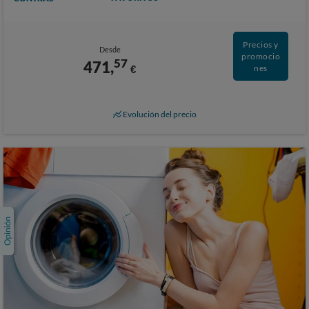
Precios y
Desde
promocio
57
471,
€
nes
Evolución del precio