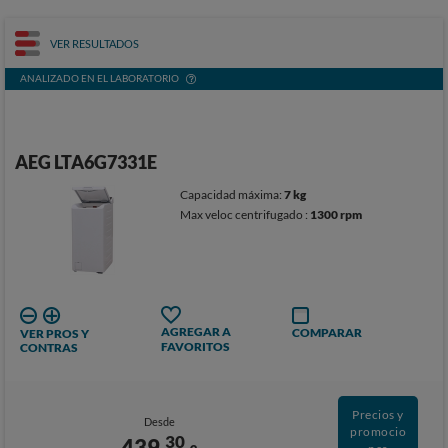
VER RESULTADOS
ANALIZADO EN EL LABORATORIO
AEG LTA6G7331E
Capacidad máxima:
7 kg
Max veloc centrifugado :
1300 rpm
AGREGAR A
COMPARAR
VER PROS Y
FAVORITOS
CONTRAS
Precios y
Desde
promocio
30
439,