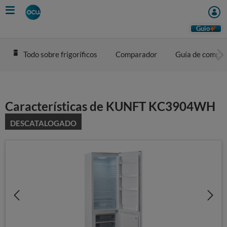
Skip
to
main
Guio
content
Todo sobre frigoríficos
Comparador
Guía de compra
Características de KUNFT KC3904WH
DESCATALOGADO