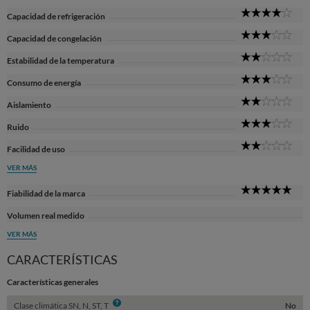
4
Capacidad de refrigeración
Sta
3
Capacidad de congelación
Sta
2
Estabilidad de la temperatura
Sta
3
Consumo de energía
Sta
2
Aislamiento
Sta
3
Ruido
Sta
2
Facilidad de uso
Sta
VER MÁS
5
Fiabilidad de la marca
Sta
Volumen real medido
VER MÁS
CARACTERÍSTICAS
Características generales
Info
Clase climática SN, N, ST, T
No