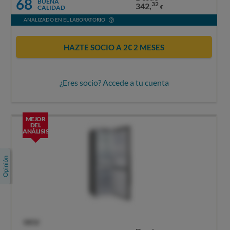
68
BUENA
32
342,
CALIDAD
€
ANALIZADO EN EL LABORATORIO
HAZTE SOCIO A 2€ 2 MESES
¿Eres socio? Accede a tu cuenta
MEJOR
DEL
ANÁLISIS
OCU