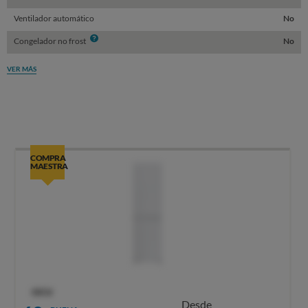
Ventilador automático
No
Info
Congelador no frost
No
VER MÁS
COMPRA
MAESTRA
OCU
Desde