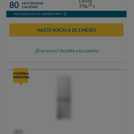
Desde
80
MUY BUENA
25
776,
CALIDAD
€
ANALIZADO EN EL LABORATORIO
HAZTE SOCIO A 2€ 2 MESES
¿Eres socio? Accede a tu cuenta
COMPRA
MAESTRA
OCU