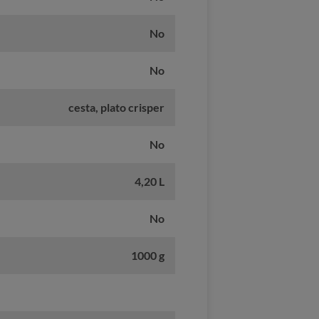
No
No
cesta, plato crisper
No
4,20 L
No
1000 g