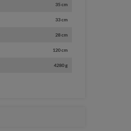
35 cm
33 cm
28 cm
120 cm
4280 g