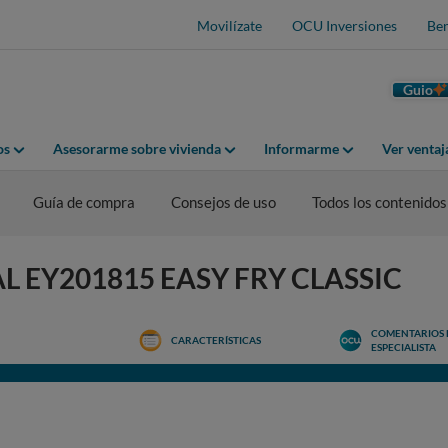
Movilízate
OCU Inversiones
Ben
Guio
os
Asesorarme sobre vivienda
Informarme
Ver venta
Guía de compra
Consejos de uso
Todos los contenidos
EFAL EY201815 EASY FRY CLASSIC
COMENTARIOS 
CARACTERÍSTICAS
ESPECIALISTA