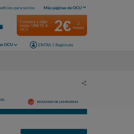
eficios para socios
Más páginas de OCU
2€
Compara y elige
2
mejor: ÚNETE A
meses
OCU
jas OCU
ENTRA
|
Regístrate
DEL
RESULTADO DE LAS PRUEBAS