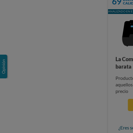
69
CALI
ANALIZADO EN E
La Com
barata
Producto
aquellos
precio
¿Eres s