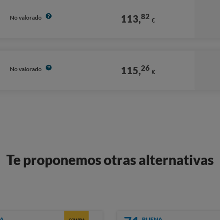
82
113,
No valorado
€
26
115,
No valorado
€
Te proponemos otras alternativas
A
BUENA
COMPRA