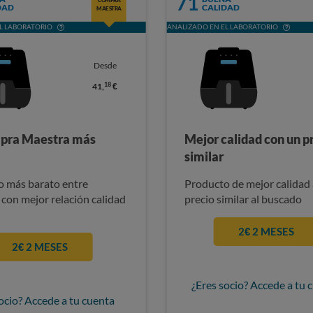
71
DAD
CALIDAD
MAESTRA
L LABORATORIO
ANALIZADO EN EL LABORATORIO
Desde
18
41,
€
pra Maestra más
Mejor calidad con un p
similar
 más barato entre
Producto de mejor calidad 
 con mejor relación calidad
precio similar al buscado
2€ 2 MESES
2€ 2 MESES
¿Eres socio? Accede a tu 
ocio? Accede a tu cuenta