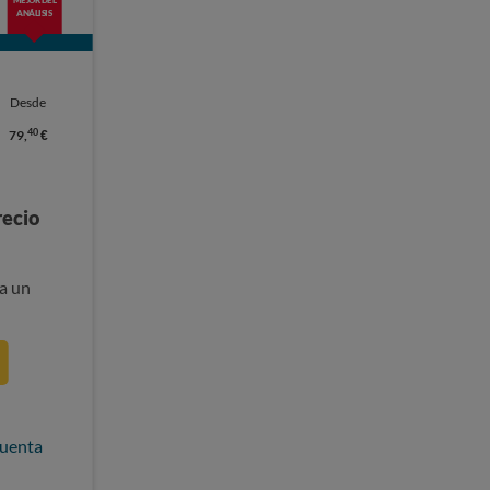
ANÁLISIS
Desde
40
79,
€
recio
a un
cuenta