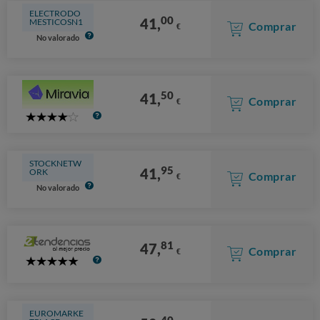
ELECTRODO
00
41,
MESTICOSN1
Comprar
€
No valorado
50
41,
Comprar
€
4
Stars
STOCKNETW
95
41,
ORK
Comprar
€
No valorado
81
47,
Comprar
€
5
Stars
EUROMARKE
40