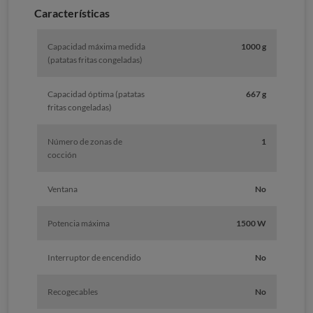
Características
Capacidad máxima medida
1000 g
(patatas fritas congeladas)
Capacidad óptima (patatas
667 g
fritas congeladas)
Número de zonas de
1
cocción
Ventana
No
Potencia máxima
1500 W
Interruptor de encendido
No
Recogecables
No