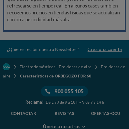
refrescarse en tiempo real. En algunos casos también
recogemos precios en tiendas físicas que se actualizan
con otra periodicidad más alta.
¿Quieres recibir nuestra Newsletter?
Crea una cuenta
Electrodomésticos : Freidoras de aire
Freidoras de
aire
Características de ORBEGOZO FDR 60
900 055 105
Reclama!
De L a J de 9 a 18 h y V de 9 a 14 h
CONTACTAR
REVISTAS
OFERTAS-OCU
Únete a nosotros