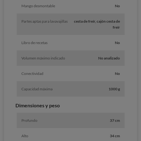
Mango desmontable
No
Partes aptas para lavavajillas
cesta de freír, cajón cesta de
freír
Libro de recetas
No
Volumen máximo indicado
No analizado
Conectividad
No
Capacidad máxima
1000 g
Dimensiones y peso
Profundo
37 cm
Alto
34 cm