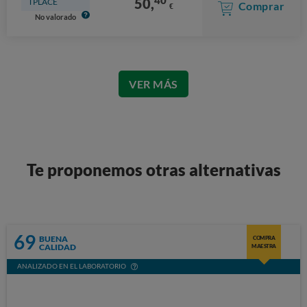
50,
TPLACE
Comprar
€
No valorado
VER MÁS
Te proponemos otras alternativas
69
BUENA
COMPRA
CALIDAD
MAESTRA
ANALIZADO EN EL LABORATORIO