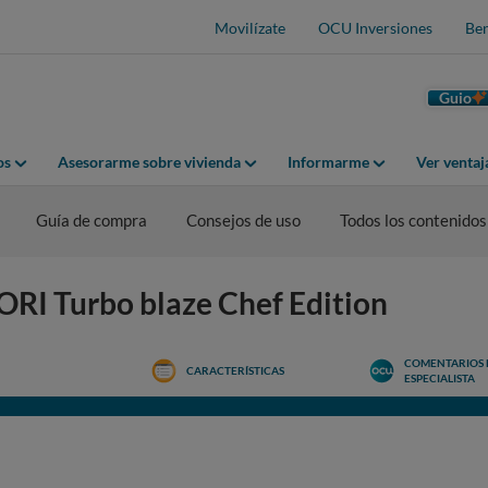
Movilízate
OCU Inversiones
Ben
Guio
os
Asesorarme sobre vivienda
Informarme
Ver venta
Guía de compra
Consejos de uso
Todos los contenidos
ORI Turbo blaze Chef Edition
COMENTARIOS 
CARACTERÍSTICAS
ESPECIALISTA