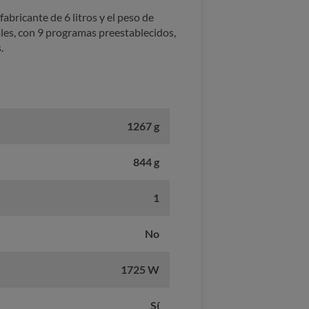
fabricante de 6 litros y el peso de
ales, con 9 programas preestablecidos,
.
1267 g
844 g
1
No
1725 W
Sí