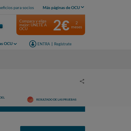
eficios para socios
Más páginas de OCU
2€
Compara y elige
2
mejor: ÚNETE A
meses
OCU
jas OCU
ENTRA
|
Regístrate
DEL
RESULTADO DE LAS PRUEBAS