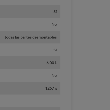
Sí
No
todas las partes desmontables
Sí
6,00 L
No
1267 g