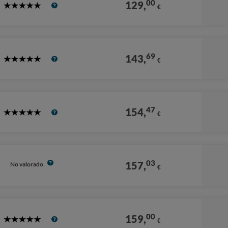
00
129,
€
5
Stars
69
143,
€
5
Stars
47
154,
€
5
Stars
03
157,
No valorado
€
00
159,
€
5