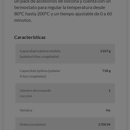
un pack de accesorios de silicona y cuenta con un
termostato para regular la temperatura desde
80ºC hasta 200ºC y un tiempo ajustable de 0 a 60
minutos.
Características
Capacidad máxima medida
1107 g
(patatas fritas congeladas)
Capacidad óptima (patatas
738 g
fritas congeladas)
Número de zonas de
1
cocción
Ventana
No
Potencia máxima
1700 W