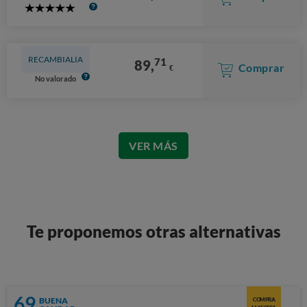
5
Stars
RECAMBIALIA
71
89,
Comprar
€
No valorado
VER MÁS
Te proponemos otras alternativas
69
BUENA
COMPRA