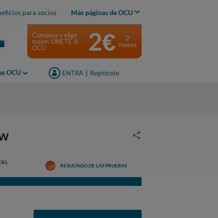
eficios para socios
Más páginas de OCU
2€
Compara y elige
2
mejor: ÚNETE A
meses
OCU
jas OCU
ENTRA
|
Regístrate
ow
DEL
RESULTADO DE LAS PRUEBAS