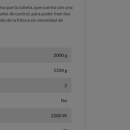
orma que la cubeta, que cuenta con una
eles de control, para poder freír dos
do de la fritura sin necesidad de
2000 g
1334 g
2
No
2200 W