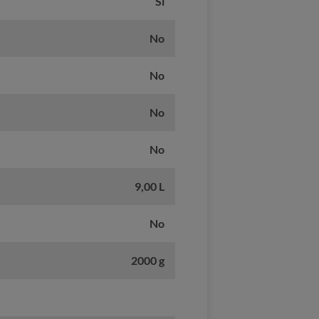
Sí
No
No
No
No
9,00 L
No
2000 g