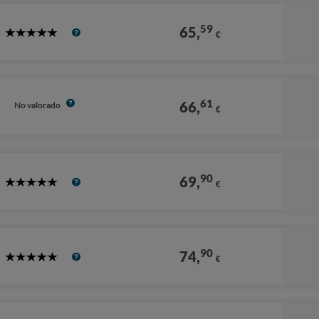
59
65,
€
5
Stars
61
66,
No valorado
€
90
69,
€
5
Stars
90
74,
€
5
Stars