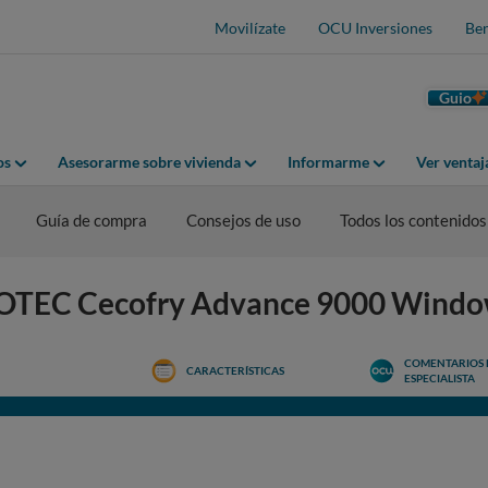
Movilízate
OCU Inversiones
Ben
Guio
os
Asesorarme sobre vivienda
Informarme
Ver venta
Guía de compra
Consejos de uso
Todos los contenidos
ECOTEC Cecofry Advance 9000 Wind
COMENTARIOS 
CARACTERÍSTICAS
ESPECIALISTA