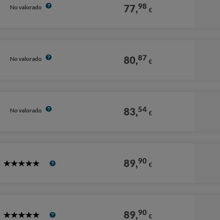
98
77,
No valorado
€
87
80,
No valorado
€
54
83,
No valorado
€
90
89,
€
5
Stars
90
89,
€
5