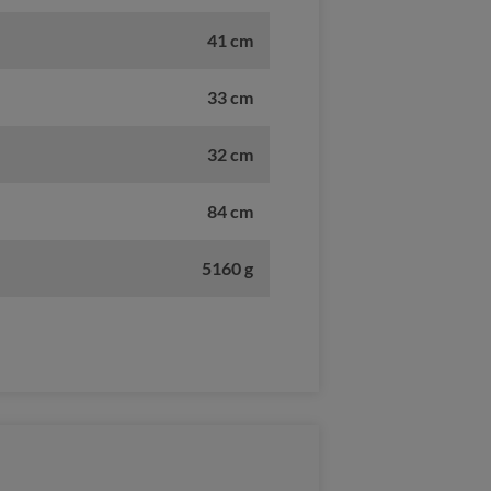
41 cm
33 cm
32 cm
84 cm
5160 g