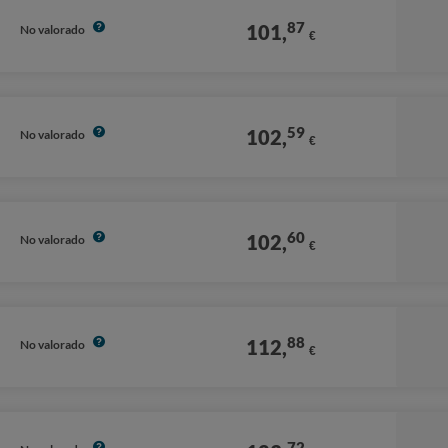
87
101,
No valorado
€
59
102,
No valorado
€
60
102,
No valorado
€
88
112,
No valorado
€
72