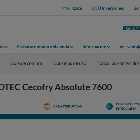
Movilízate
OCU Inversiones
Ben
Guio
os
Asesorarme sobre vivienda
Informarme
Ver venta
Guía de compra
Consejos de uso
Todos los contenidos
COTEC Cecofry Absolute 7600
COMENTARIOS 
CARACTERÍSTICAS
ESPECIALISTA