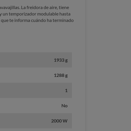
avajillas. La freidora de aire, tiene
os y un temporizador modulable hasta
co que te informa cuándo ha terminado
1933 g
1288 g
1
No
2000 W