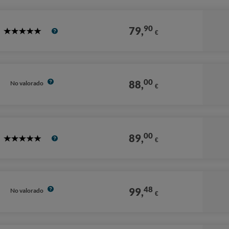
90
79,
€
5
Stars
00
88,
No valorado
€
00
89,
€
5
Stars
48
99,
No valorado
€