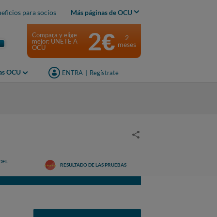
eficios para socios
Más páginas de OCU
2€
Compara y elige
2
mejor: ÚNETE A
meses
OCU
jas OCU
ENTRA
|
Regístrate
DEL
RESULTADO DE LAS PRUEBAS