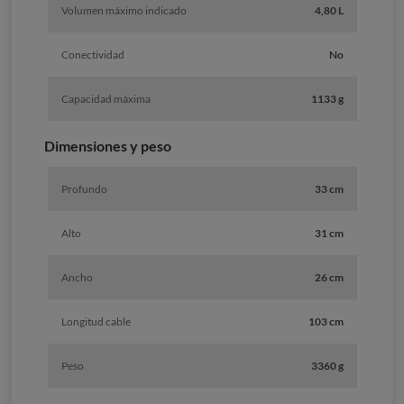
Volumen máximo indicado
4,80 L
Conectividad
No
Capacidad máxima
1133 g
Dimensiones y peso
Profundo
33 cm
Alto
31 cm
Ancho
26 cm
Longitud cable
103 cm
Peso
3360 g