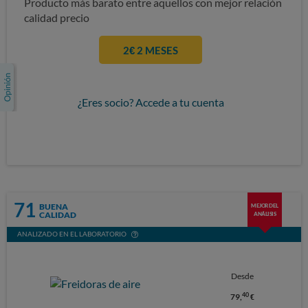
Producto más barato entre aquellos con mejor relación
calidad precio
2€ 2 MESES
¿Eres socio? Accede a tu cuenta
71
BUENA
MEJOR DEL
CALIDAD
ANÁLISIS
ANALIZADO EN EL LABORATORIO
Desde
40
79,
€