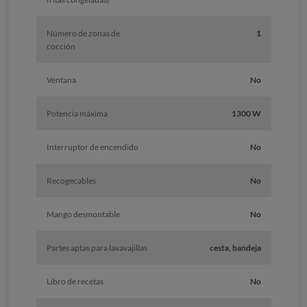
Número de zonas de
1
cocción
Ventana
No
Potencia máxima
1300 W
Interruptor de encendido
No
Recogecables
No
Mango desmontable
No
Partes aptas para lavavajillas
cesta, bandeja
Libro de recetas
No