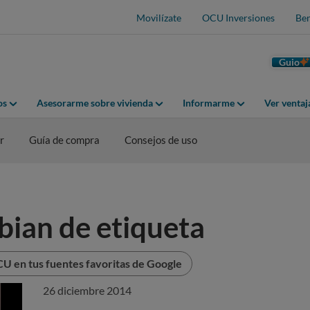
Movilízate
OCU Inversiones
Ben
Guio
os
Asesorarme sobre vivienda
Informarme
Ver venta
r
Guía de compra
Consejos de uso
bian de etiqueta
U en tus fuentes favoritas de Google
26 diciembre 2014