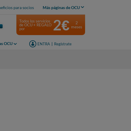
eficios para socios
Más páginas de OCU
2€
Todos los servicios
2
de OCU + REGALO
meses
por
jas OCU
ENTRA
|
Regístrate