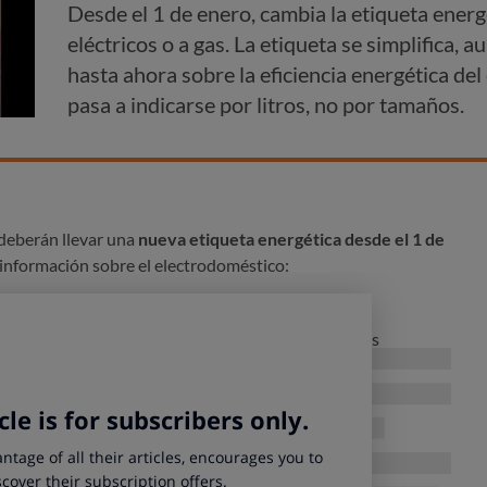
Desde el 1 de enero, cambia la etiqueta energ
eléctricos o a gas. La etiqueta se simplifica
hasta ahora sobre la eficiencia energética de
pasa a indicarse por litros, no por tamaños.
 deberán llevar una
nueva etiqueta energética desde el 1 de
información sobre el electrodoméstico:
 sea eléctrico o a gas.
mostrará desde la A+++ (más eficiente) a la D (menos
anto en ventilación convencional como forzada. En el caso
mbién deberá expresarse en MJ por ciclo.