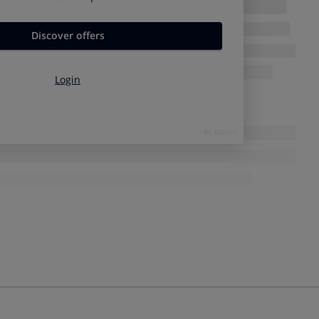
 para hornos eléctricos, pero
la eficiencia terminaba en la
l horno fuera más eficiente, tenía esa misma categoría A.
ban tres tamaños de horno -pequeño, mediano o grande-, y el
ica,
se elimina el ruido,
ya que no se trata de aparatos
esto que
el volumen ya viene indicado en litros.
introduce la etiqueta energética, que es muy similar a la de
 comparar.