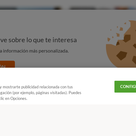
ve sobre lo que te interesa
na información más personalizada.
ÓN
CONFIG
 y mostrarte publicidad relacionada con tus
egación (por ejemplo, páginas visitadas). Puedes
lic en Opciones.
U en tus fuentes favoritas de Google
¿Quieres recibir nuestra Newsletter?
Crea una cuenta