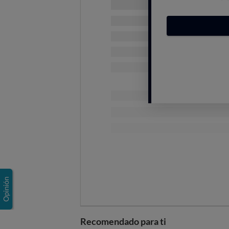
Ya existía una etiqueta energética
letra A,
y a partir de ahí, aunque e
En la anterior etiqueta se indica
ruido. Ahora, la etiqueta se simplif
ruidosos, y el tipo de tamaño, pu
En cuanto a los
hornos de gas,
se 
los eléctricos, para que se puedan
Recomendado para ti