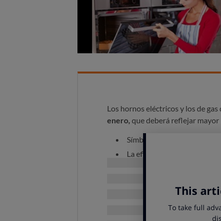
Los hornos eléctricos y los de gas
enero,
que deberá reflejar mayor 
Símbolo del tipo de horno, ya
La eficiencia energética se 
eficiente).
Volumen interior del horno.
Consumo en kWh por ciclo, t
de los hornos a gas la cifra ta