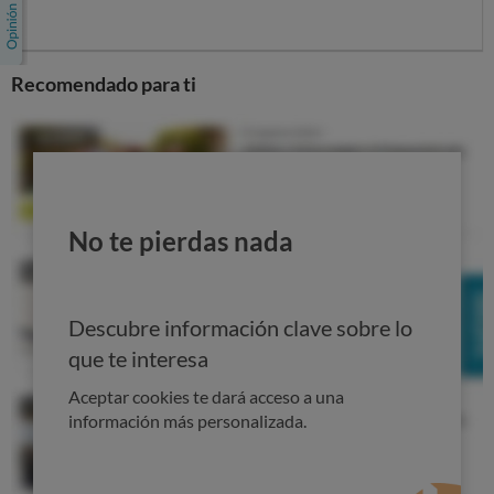
Recomendado para ti
No te pierdas nada
7 consejos contra el phishing
Descubre información clave sobre lo
1.
Procura no abrir los mails de remitentes que no
conoces (y si los abres
desconfía
de su
que te interesa
contenido, enlaces y adjuntos).
Aceptar cookies te dará acceso a una
2.
Desconfía de los enlaces aunque conozcas al
información más personalizada.
remitente (pincha solo cuando tu contacto te
explique para qué es ese enlace... y cuando esta
explicación tenga sentido).