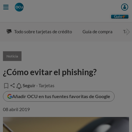
Guio
Todo sobre tarjetas de crédito
Guía de compra
Tarj
Noticia
¿Cómo evitar el phishing?
Seguir
Seguir
- Tarjetas
Añadir OCU en tus fuentes favoritas de Google
08 abril 2019