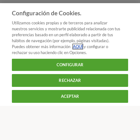
claves.
Seguir
Seguir
- Tarjetas
Configuración de Cookies.
Añadir OCU en tus fuentes favoritas de Google
Utilizamos cookies propias y de terceros para analizar
nuestros servicios y mostrarte publicidad relacionada con tus
preferencias basado en un perfil elaborado a partir de tus
hábitos de navegación (por ejemplo, páginas visitadas).
Puedes obtener más información
AQUÍ
y configurar o
¿Quieres recibir nuestra Newsletter?
Crea una cuenta
rechazar su uso haciendo clic en Opciones.
CONFIGURAR
Dinero : Tarjetas
¿Cómo evitar el phishing?
RECHAZAR
900 055 105
Reclama!
De L a J de 9 a 18 h y V de 9 a 14 h
ACEPTAR
CONTACTAR
REVISTAS
OFERTAS-OCU
Únete a nosotros
Los más populares