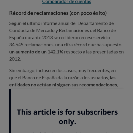
Comparador de cuentas
Récord de reclamaciones (con poco éxito)
Según el último informe anual del Departamento de
Conducta de Mercado y Reclamaciones del Banco de
España durante 2013 se recibieron en ese servicio
34.645 reclamaciones, una cifra récord que ha supuesto
un aumento de un 142,1%
respecto a las presentadas en
2012.
Sin embargo, incluso en los casos, muy frecuentes, en
que el Banco de España da la razón a los usuarios,
las
entidades no actúan ni siguen sus recomendaciones
,
algo inadmisible, como
hemos denunciado
.
Las 10 entidades más reclamadas
Para determinar el "top ten" de las entidades más
reclamadas se tienen en cuenta tanto el número de
quejas, como el volumen de actividad. Esos 10 bancos