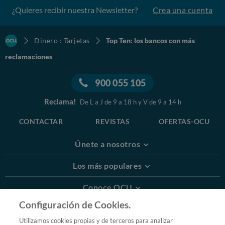
¿Quieres recibir nuestra Newsletter?
Crea una cuenta
Dinero : Tarjetas
Top Ten: los bancos con más
reclamaciones
900 055 105
Reclama!
De L a J de 9 a 18 h y V de 9 a 14 h
CONTACTAR
REVISTAS
OFERTAS-OCU
Únete a nosotros
Los más populares
Conoce OCU
Configuración de Cookies.
Más Información
Utilizamos cookies propias y de terceros para analizar