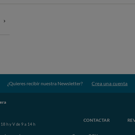
¿Quieres recibir nuestra Newsletter?
Crea una cuenta
iera
CONTACTAR
RE
 18 h y V de 9 a 14 h