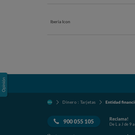
Iberia Icon
Dinero : Tarjetas
Entidad financ
Reclama!
900 055 105
De L a J de 9 a