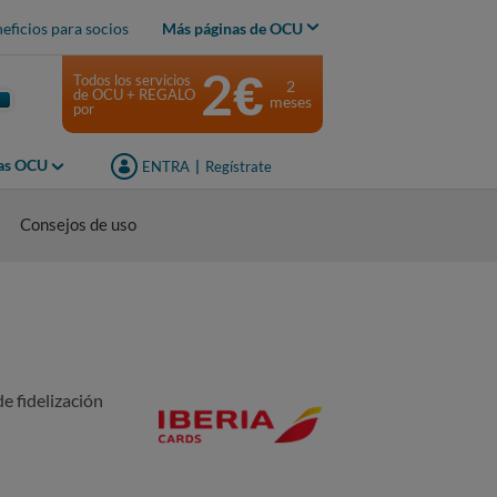
eficios para socios
Más páginas de OCU
2€
Todos los servicios
2
de OCU + REGALO
meses
por
jas OCU
ENTRA
|
Regístrate
Consejos de uso
e fidelización