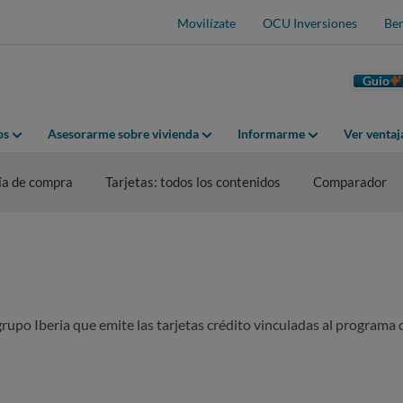
Movilízate
OCU Inversiones
Ben
Guio
os
Asesorarme sobre vivienda
Informarme
Ver venta
ía de compra
Tarjetas: todos los contenidos
Comparador
grupo Iberia que emite las tarjetas crédito vinculadas al programa d