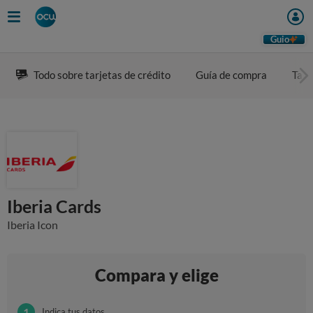
Guio
Todo sobre tarjetas de crédito
Guía de compra
Tarj
Iberia Cards
Iberia Icon
Compara y elige
Indica tus datos