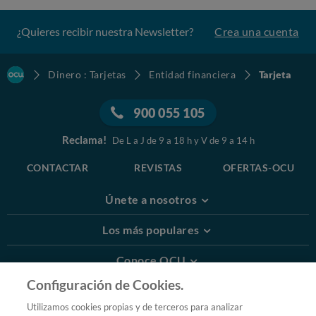
¿Quieres recibir nuestra Newsletter?
Crea una cuenta
Dinero : Tarjetas
Entidad financiera
Tarjeta
900 055 105
Reclama!
De L a J de 9 a 18 h y V de 9 a 14 h
CONTACTAR
REVISTAS
OFERTAS-OCU
Únete a nosotros
Los más populares
Conoce OCU
Configuración de Cookies.
Más Información
Utilizamos cookies propias y de terceros para analizar