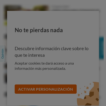
No te pierdas nada
Descubre información clave sobre lo
que te interesa
Aceptar cookies te dará acceso a una
Dos buenas opciones para tu coche
información más personalizada.
"eco"
En nuestro estudio comprobamos que,
independientemente del tipo de coche que haya que
ACTIVAR PERSONALIZACIÓN
asegurar, hay grandes diferencias de precio entre
seguros: las diferencias entre las 23 pólizas a todo riesgo
analizadas varían entre 400 y 1.700 euros según la