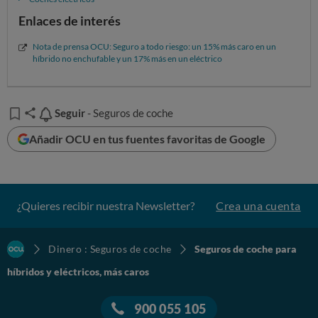
Enlaces de interés
Nota de prensa OCU: Seguro a todo riesgo: un 15% más caro en un
híbrido no enchufable y un 17% más en un eléctrico
Seguir
Seguir
- Seguros de coche
Añadir OCU en tus fuentes favoritas de Google
¿Quieres recibir nuestra Newsletter?
Crea una cuenta
Dinero : Seguros de coche
Seguros de coche para
híbridos y eléctricos, más caros
900 055 105