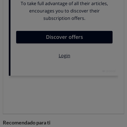
Por término medio,
las primas para el coche
eléctrico han sido un 17% más caras que las del
coche de gasolina
(un 15% en la opción con
franquicia).
La respuesta es que
sí, los seguros para coche "eco",
híbridos o eléctricos, son en general
significativamente más caros
. ¿Por qué? Pues hay varios
motivos: e
l coste de las reparaciones es un factor
determinante para justificar el sobreprecio de los
seguros para coches eléctricos respecto a híbridos y más
aún combustión, pero también tienen en cuenta para
establecer las primas otros muchos factores como la
frecuencia estimada de los siniestros, el riesgo de causar
daños a otros, aspectos comerciales, etc.
Recomendado para ti