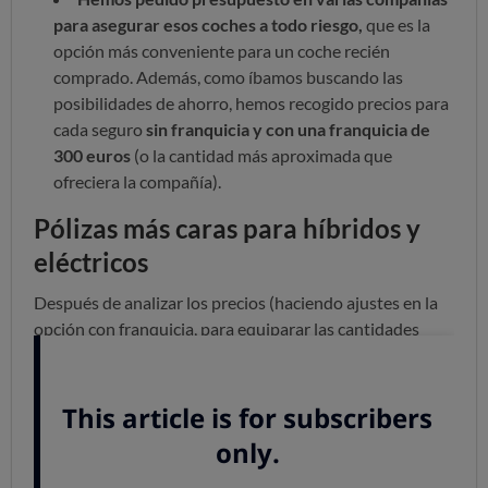
para asegurar esos coches a todo riesgo,
que es la
opción más conveniente para un coche recién
comprado. Además, como íbamos buscando las
posibilidades de ahorro, hemos recogido precios para
cada seguro
sin franquicia y con una franquicia de
300 euros
(o la cantidad más aproximada que
ofreciera la compañía).
Pólizas más caras para híbridos y
eléctricos
Después de analizar los precios (haciendo ajustes en la
opción con franquicia, para equiparar las cantidades
desiguales), concluimos que:
Por término medio,
las primas para el coche
híbrido son un 15% más caras que las primas del
coche de gasolina
(un 11% en la opción con
franquicia).