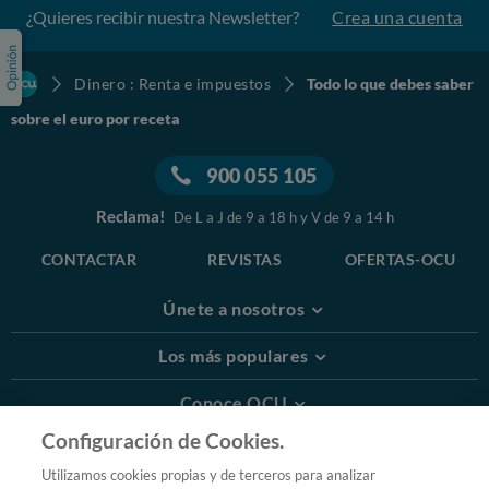
¿Quieres recibir nuestra Newsletter?
Crea una cuenta
Dinero : Renta e impuestos
Todo lo que debes saber
sobre el euro por receta
900 055 105
Reclama!
De L a J de 9 a 18 h y V de 9 a 14 h
CONTACTAR
REVISTAS
OFERTAS-OCU
Únete a nosotros
Los más populares
Conoce OCU
Configuración de Cookies.
Más Información
Utilizamos cookies propias y de terceros para analizar