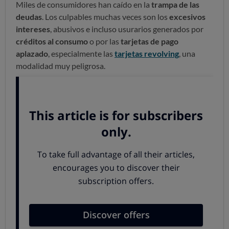
Miles de consumidores han caído en la
trampa de las
deudas
. Los culpables muchas veces son los
excesivos
intereses
, abusivos e incluso usurarios generados por
créditos al consumo
o por las
tarjetas de pago
aplazado
, especialmente las
tarjetas revolving
, una
modalidad muy peligrosa.
¿Es tu caso? ¿Estás pagando intereses muy elevados por
aplazar pagos o por un crédito al consumo? ¿Has caído
en la
trampa del sobreendeudamiento
y los
intereses
excesivos
? Si has caído en la trampa de la deuda, te
ayudamos a liberarte de ella en nuestro evento del
miércoles,
26 de junio
, en
Bilbao.
A las 19:00 horas, en
colaboración con
Kontsumobide
,
ofrecermos información sobre cómo
detectar una
situación de deuda infinita
y consejos para librar de ella.
A partir de las 19:30 horas y hasta las 20:30 horas,
atenderemos de manera
personalizada las consultas de
los usuarios
para asesorarles sobre cómo actuar.