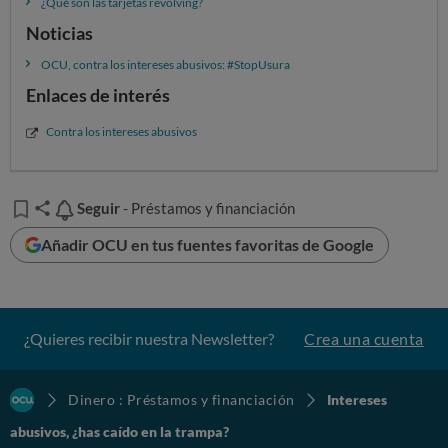
¿Qué son las tarjetas revolving?
Noticias
OCU, contra los intereses abusivos: #StopUsura
Enlaces de interés
Contra los intereses abusivos
Seguir
Seguir
- Préstamos y financiación
Añadir OCU en tus fuentes favoritas de Google
¿Quieres recibir nuestra Newsletter?
Crea una cuenta
Dinero : Préstamos y financiación
Intereses
abusivos, ¿has caído en la trampa?