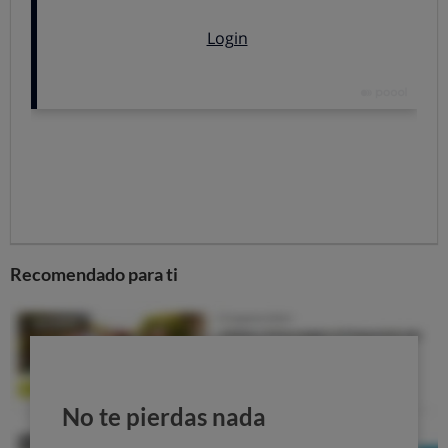
Cuándo:
Miércoles,
26 de junio
, en horario:
De 19:00 horas- 20:30 horas
Dónde:
Palacio Yohn, Edificio de La Bolsa
Calle Pelota 10.
48005
Bilbao
Recomendado para ti
No te pierdas nada