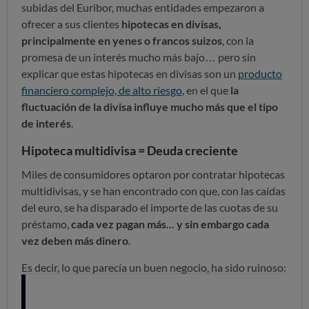
subidas del Euribor, muchas entidades empezaron a
ofrecer a sus clientes
hipotecas en divisas,
principalmente en yenes o francos suizos
, con la
promesa de un interés mucho más bajo… pero sin
explicar que estas hipotecas en divisas son un
producto
financiero complejo, de alto riesgo
, en el que
la
fluctuación de la divisa influye mucho más que el tipo
de interés
.
Hipoteca multidivisa = Deuda creciente
Miles de consumidores optaron por contratar hipotecas
multidivisas, y se han encontrado con que, con las caídas
del euro, se ha disparado el importe de las cuotas de su
préstamo,
cada vez pagan más... y sin embargo cada
vez deben más dinero
.
Es decir, lo que parecía un buen negocio, ha sido ruinoso:
por ejemplo, una persona que en julio de 2008 hubiera
contratado un préstamo de 150.000 euros en francos