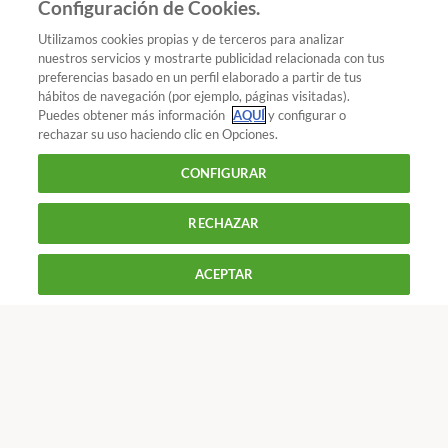
Configuración de Cookies.
no lo hagas a ciegas:
busca la mejor hipoteca en el
Utilizamos cookies propias y de terceros para analizar
comparador.
nuestros servicios y mostrarte publicidad relacionada con tus
preferencias basado en un perfil elaborado a partir de tus
¿Quieres recibir nuestra Newsletter?
Crea una cuenta
hábitos de navegación (por ejemplo, páginas visitadas).
Puedes obtener más información
AQUÍ
y configurar o
rechazar su uso haciendo clic en Opciones.
Dinero : Hipotecas
Hipotecas multidivisa: si no hay
CONFIGURAR
transparencia, son abusivas
RECHAZAR
900 055 105
Reclama!
ACEPTAR
De L a J de 9 a 18 h y V de 9 a 14 h
CONTACTAR
REVISTAS
OFERTAS-OCU
Únete a nosotros
Los más populares
Conoce OCU