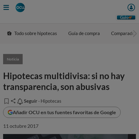
Guio
Todo sobre hipotecas
Guía de compra
Comparador
Noticia
Hipotecas multidivisa: si no hay
transparencia, son abusivas
Seguir
Seguir
- Hipotecas
Añadir OCU en tus fuentes favoritas de Google
11 octubre 2017