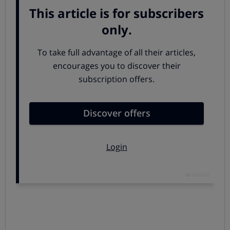
suizos a devolver en 25 años, referenciado al Libor a tres
meses, llevaría perdidos más de 46.000 euros respecto al
mismo préstamo en euros referenciado al Euribor.
Si no es transparente, es abusiva
El
Tribunal Superior de Justicia de la Unión Europea
, en
una reciente sentencia, ha establecido que
las hipotecas
multidivisa son abusivas si no cumplen unos estrictos
criterios de transparencia
que permitan al consumidor
poder valorar las consecuencias económicas de este tipo
de contratos.
Según el Tribunal, esa información debe referirse no solo
a la posibilidad de apreciación o de depreciación de la
divisa del préstamo, sino también a los efectos que
tendrían en las cuotas las variaciones del cambio o una
apreciación del tipo de interés de la divisa del préstamo.
En otras palabras:
para que el contrato de una hipoteca