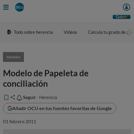
Guio
Todo sobre herencia
Videos
Calcula tu grado de pa
Modelos
Modelo de Papeleta de
conciliación
Seguir
Seguir
- Herencia
Añadir OCU en tus fuentes favoritas de Google
01 febrero 2011