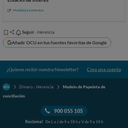
Modelos y contratos
Seguir
Seguir
- Herencia
Añadir OCU en tus fuentes favoritas de Google
¿Quieres recibir nuestra Newsletter?
Crea una cuenta
Dinero : Herencia
Modelo de Papeleta de
conciliación
900 055 105
Reclama!
De L a J de 9 a 18 h y V de 9 a 14 h