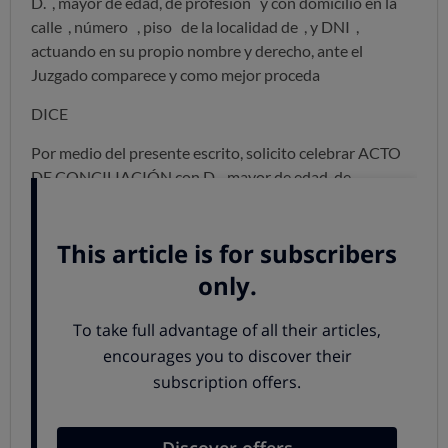
D.
, mayor de edad, de profesión
y con domicilio en la
calle
, número
, piso
de la localidad de
, y DNI
,
actuando en su propio nombre y derecho, ante el
Juzgado comparece y como mejor proceda
DICE
Por medio del presente escrito, solicito celebrar ACTO
DE CONCILIACIÓN con D.
, mayor de edad, de
profesión
. y con domicilio a efectos de notificaciones en
la calle
, número
, piso
de la localidad de
, con el fin de
que en dicho acto se avenga a reconocer los siguientes:
EXTREMOS
PRIMERO.- A reconocer que sabe y le consta que
SEGUNDO.- A reconocer que sabe y le consta que