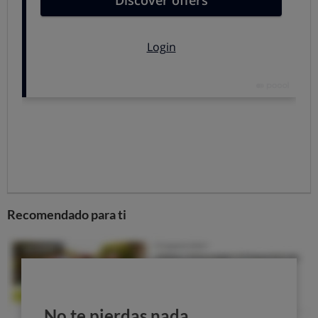
TERCERO.- A reconocer que sabe y le consta que
CUARTO.- A reconocer
.
En su virtud,
SUPLICO AL JUZGADO que teniendo por presentado
este escrito o papeleta de DEMANDA DE
CONCILIACIÓN con sus respectivas copias, se sirva
admitirla, y en su virtud, dar traslado de la misma a la
Recomendado para ti
demandada, señalando día y hora para la celebración de
dicho acto, con citación de las partes, junto con lo demás
que en Derecho proceda.
Por ser de Justicia, que pido en
a
de
de
No te pierdas nada