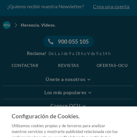
¿Quieres recibir nuestra Newsletter?
Crea una cuenta
Herencia. Videos.
900 055 105
Reclama!
De L a J de 9 a 18 h y V de 9 a 14 h
CONTACTAR
REVISTAS
OFERTAS-OCU
Únete a nosotros
Los más populares
Conoce OCU
Configuración de Cookies.
Más Información
Utilizamos cookies propias y de terceros para analizar
nuestros servicios y mostrarte publicidad relacionada con tus
© 2026 OCU