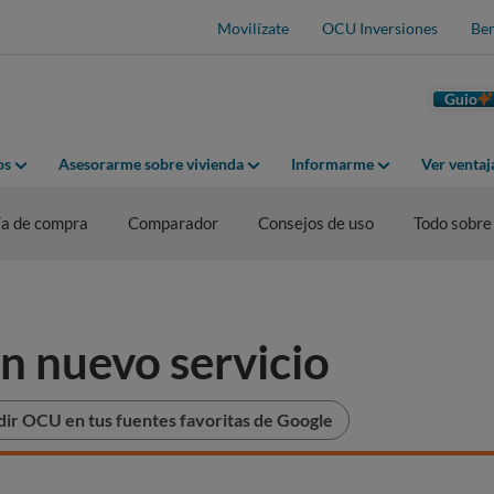
Movilízate
OCU Inversiones
Ben
Guio
os
Asesorarme sobre vivienda
Informarme
Ver venta
a de compra
Comparador
Consejos de uso
Todo sobre
n nuevo servicio
ir OCU en tus fuentes favoritas de Google