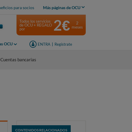
eficios para socios
Más páginas de OCU
2€
Todos los servicios
2
de OCU + REGALO
meses
por
jas OCU
ENTRA
|
Regístrate
 Cuentas bancarias
CONTENIDOS RELACIONADOS