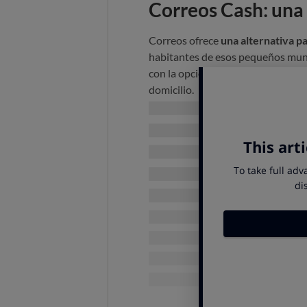
Correos Cash: una 
Correos ofrece
una alternativa p
habitantes de esos pequeños muni
con la opción adicional de que el
domicilio.
Un servicio aún muy limit
Este servicio solo está disponible
acuerdo con Correos, que solo son
De momento solo los client
tienen la posibilidad de obtene
Los clientes de Banco Sant
entrega de efectivo en domicilio
En otras dos entidades, Evo 
opción de realizar ingresos a tr
¿Cómo funciona Correos 