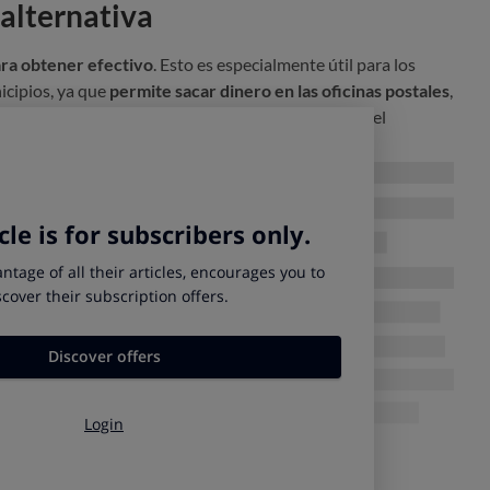
alternativa
ara obtener efectivo
. Esto es especialmente útil para los
cipios, ya que
permite sacar dinero en las oficinas postales
,
 cartero entregue hasta un máximo de 500 euros en el
ado
 para los clientes de las entidades financieras que tengan
 5 por ahora, a las que pronto se sumará Ibercaja:
es de Banco Santander, Banco Mediolanum y Triodos Bank
r dinero en efectivo a través de Correos.
ander y Mediolanum tienen acceso además a la opción de
,
Banco y Bancofar el servicio de momento se limita a la
avés de las oficinas de Correos.
Cash?