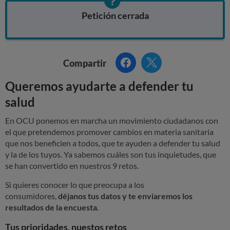
y
Petición cerrada
u
d
a
Facebook
Twitter
Compartir
r
Queremos ayudarte a defender tu
t
salud
e
a
En OCU ponemos en marcha un movimiento ciudadanos con
el que pretendemos promover cambios en materia sanitaria
d
que nos beneficien a todos, que te ayuden a defender tu salud
e
y la de los tuyos. Ya sabemos cuáles son tus inquietudes, que
se han convertido en nuestros 9 retos.
f
e
Si quieres conocer lo que preocupa a los
consumidores,
déjanos tus datos y te enviaremos los
n
resultados de la encuesta
.
d
Tus prioridades, nuestos retos