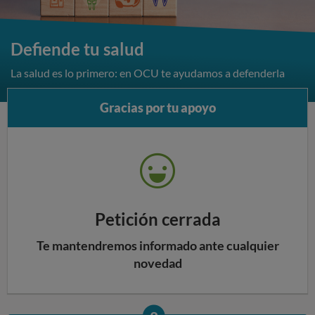
Defiende tu salud
La salud es lo primero: en OCU te ayudamos a defenderla
Gracias por tu apoyo
Q
u
e
r
Petición cerrada
e
m
Te mantendremos informado ante cualquier
o
novedad
s
a