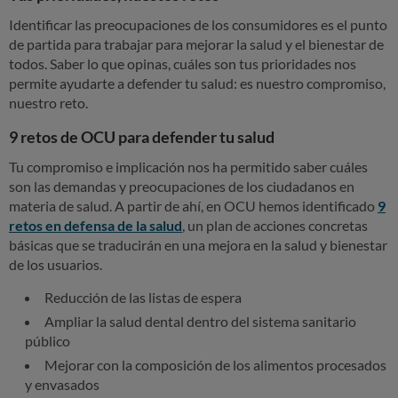
e
Identificar las preocupaciones de los consumidores es el punto
r
de partida para trabajar para mejorar la salud y el bienestar de
t
todos. Saber lo que opinas, cuáles son tus prioridades nos
permite ayudarte a defender tu salud: es nuestro compromiso,
u
nuestro reto.
s
9 retos de OCU para defender tu salud
a
l
Tu compromiso e implicación nos ha permitido saber cuáles
son las demandas y preocupaciones de los ciudadanos en
u
materia de salud. A partir de ahí, en OCU hemos identificado
9
d
retos en defensa de la salud
, un plan de acciones concretas
básicas que se traducirán en una mejora en la salud y bienestar
de los usuarios.
Reducción de las listas de espera
Ampliar la salud dental dentro del sistema sanitario
público
Mejorar con la composición de los alimentos procesados
y envasados