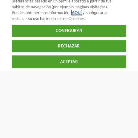
preferencias basado en un perfil elaborado a partir de tus
¿Quieres recibir nuestra Newsletter?
Crea una cuenta
hábitos de navegación (por ejemplo, páginas visitadas).
Puedes obtener más información
AQUÍ
y configurar o
rechazar su uso haciendo clic en Opciones.
Consumo y familia : Supermercados
Decálogo
CONFIGURAR
contra las ofertas timo
RECHAZAR
900 055 105
Reclama!
De L a J de 9 a 18 h y V de 9 a 14 h
ACEPTAR
CONTACTAR
REVISTAS
OFERTAS-OCU
Únete a nosotros
Los más populares
Conoce OCU
Más Información