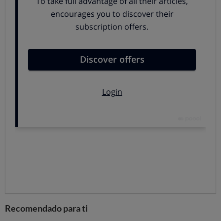
acudes a un establecimiento a comprar un producto
ofertado, no caigas en la trampa de comprar
productos que no necesitas.
Comprueba que el precio que te ofertan está
realmente rebajado y es mejor que el de otros
establecimientos.
Fíjate en el precio por kilo o por
litro para poder comparar
precios.
Fíjate en la fecha de caducidad.
Hay veces que
nos llevamos varios artículos para tener la promoción,
o productos en tamaño familiar para aprovechar una
oferta y realmente no da tiempo a consumirlos antes
de la fecha de caducidad.
Fíjate en la capacidad del envase
, que no haya
disminuido al igual que su precio. Compara los
productos en oferta y los que no lo están.
Lee la letra pequeña de la oferta
para informarte
de las condiciones y requisitos para poder
Recomendado para ti
beneficiarte de ella.