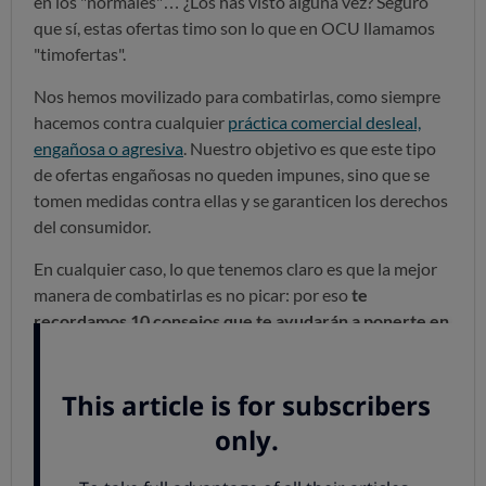
en los "normales"… ¿Los has visto alguna vez? Seguro
que sí, estas ofertas timo son lo que en OCU llamamos
"timofertas".
Nos hemos movilizado para combatirlas, como siempre
hacemos contra cualquier
práctica comercial desleal,
engañosa o agresiva
. Nuestro objetivo es que este tipo
de ofertas engañosas no queden impunes, sino que se
tomen medidas contra ellas y se garanticen los derechos
del consumidor.
En cualquier caso, lo que tenemos claro es que la mejor
manera de combatirlas es no picar: por eso
te
recordamos 10 consejos que te ayudarán a ponerte en
guardia contra ofertas engañosas
.
Comprueba que realmente necesitas el producto
ofertado, y que la cantidad es adecuada: conviene no
dejarse llevar por la publicidad o los precios atractivos
y
comprar solo aquello que realmente se necesita
. Si