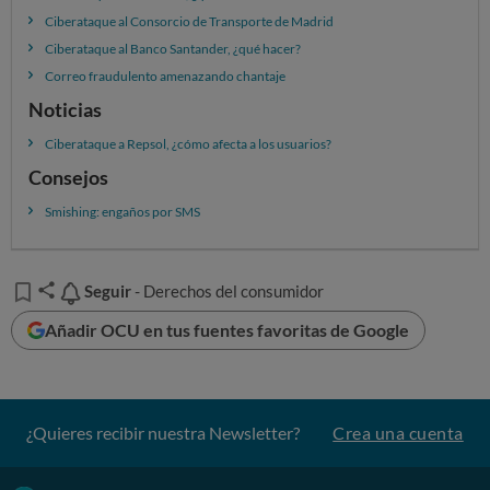
Ciberataque al Consorcio de Transporte de Madrid
Ciberataque al Banco Santander, ¿qué hacer?
Correo fraudulento amenazando chantaje
Noticias
Ciberataque a Repsol, ¿cómo afecta a los usuarios?
Consejos
Smishing: engaños por SMS
Seguir
Seguir
- Derechos del consumidor
Añadir OCU en tus fuentes favoritas de Google
¿Quieres recibir nuestra Newsletter?
Crea una cuenta