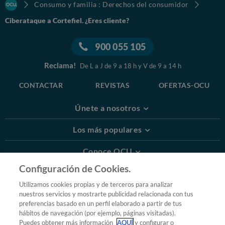
Consumo y familia : Derechos del consumidor
Ciberataque a Cortefiel. ¿Eres cliente?
900 055 105
Reclama!
De L a J de 9 a 18 h y V de 9 a 14 h
CONTACTAR
REVISTAS
OFERTAS-OCU
Únete a nosotros
Los más populares
Conoce OCU
Configuración de Cookies.
Más Información
Utilizamos cookies propias y de terceros para analizar
nuestros servicios y mostrarte publicidad relacionada con tus
© 2026 OCU
preferencias basado en un perfil elaborado a partir de tus
Condiciones generales de contratación de OCU
hábitos de navegación (por ejemplo, páginas visitadas).
Política de privacidad
Puedes obtener más información
AQUÍ
y configurar o