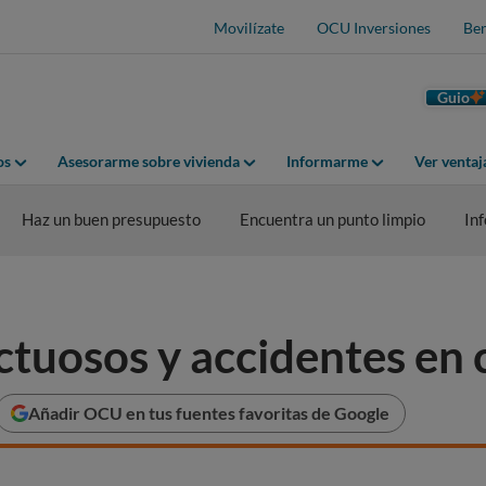
Movilízate
OCU Inversiones
Ben
Guio
os
Asesorarme sobre vivienda
Informarme
Ver venta
Haz un buen presupuesto
Encuentra un punto limpio
In
tuosos y accidentes en 
Añadir OCU en tus fuentes favoritas de Google