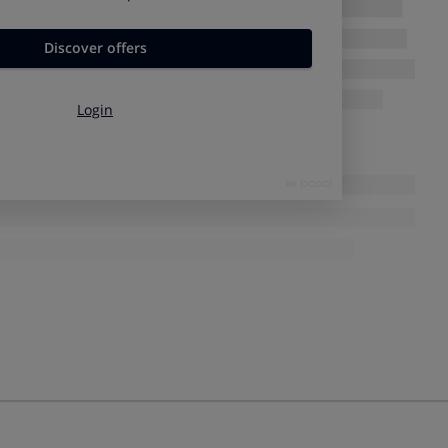
 está comercializando y es un prototipo.
 el bien siguiendo la legislación vigente, pero la culpa del
á mal planteada.
tiene por origen una instalación incorrecta del producto.
científico actual no reconoce algún producto como inseguro,
bién estaría exento, aunque esto no se aplica en el caso de
roductos comerciales de todo tipo, incluso en los servicios
. Sin embargo, los defectos en la vivienda, y otros servicios
istinta.
iales
s una compensación
, ya sean daños personales, es decir, a
n, se tiene que valorar el daño causado. En el caso de
que el