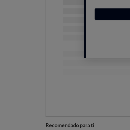
responsabilidad:
Si el producto todavía no se
Si el fabricante ha producido
defecto se da porque la ley est
Si demuestra que el defecto 
Si el nivel de conocimiento 
aunque luego resulte serlo, tam
fármacos y medicamentos.
Se aplican estas normativas para p
de suministro de gas y electricidad
especiales, tienen una normativa d
Daños personales o mater
Si el defecto
causa daños,
merece
tu salud, o materiales
.
Recomendado para ti
Para hacer efectiva la compensació