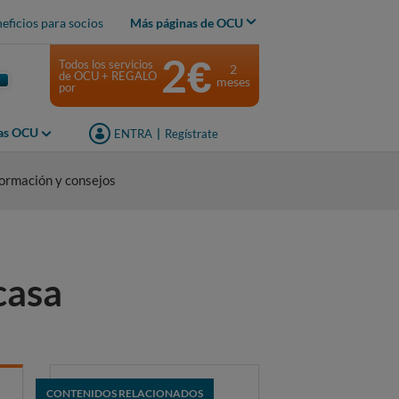
eficios para socios
Más páginas de OCU
2€
Todos los servicios
2
de OCU + REGALO
meses
por
jas OCU
ENTRA
|
Regístrate
formación y consejos
casa
CONTENIDOS RELACIONADOS