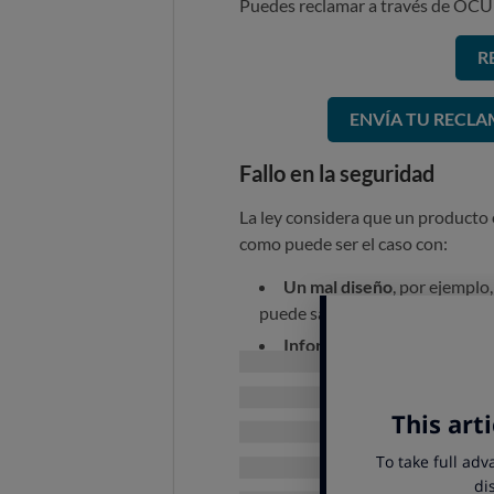
Puedes reclamar a través de OCU 
R
ENVÍA TU RECL
Fallo en la seguridad
La ley considera que un producto e
como puede ser el caso con:
Un mal diseño
, por ejemplo
puede sacar la cabeza el bebé y 
Información de uso que es
lleven a cometer errores cuand
O bien,
un error de fábrica
En cualquiera de estos casos, se a
hay casos excepcionales recogidos 