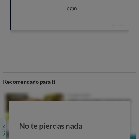
proceden de fuera de la UE.
Precios siempre en oferta ¿será
verdad?
En TEMU los precios siempre aparecen como si
tuvieran rebaja
, pero no hay
ninguna garantía de que
esa “
oferta
” sea real porque no hay constancia del
precio anterior.
Según la normativa europea, en
cualquier indicación de precio rebajado hay que mostrar
siempre el precio anterior y la oferta debe ser el precio
Recomendado para ti
más bajo que haya tenidos durante los 30 días
anteriores.
Esta norma no la cumplen todas las tiendas online que
venden productos en España, que suelen mostrar
ofertas dudosas
y es más que probable que este
No te pierdas nada
marketplace tampoc las cumpla. Y tampoco faltan otras
estrategias habituales de márketing como las
alertas de