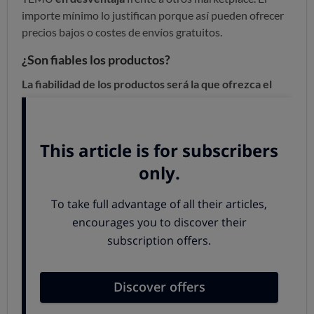
importe mínimo lo justifican porque así pueden ofrecer
precios bajos o costes de envíos gratuitos.
¿Son fiables los productos?
La fiabilidad de los productos será la que ofrezca el
vendedor
, porque
TEMU se desentiende
de la calidad
de los productos que se venden en su plataforma y así lo
explica: “No tenemos control ni garantizamos la
existencia, calidad, seguridad, idoneidad o legalidad de
los Productos o la veracidad, exactitud o legalidad de
cualquier información contenida en los listados de
productos”. Lo malo es que,
en la mayoría de los casos,
será un vendedor que te resultará
desconocido
totalmente.
En varias ocasiones, tras nuestros estudios, ya hemos
alertado de
fallos de seguridad
de muchos de los
productos comercializados online
, especialmente
cuando son ofrecidos a través de marketplaces y